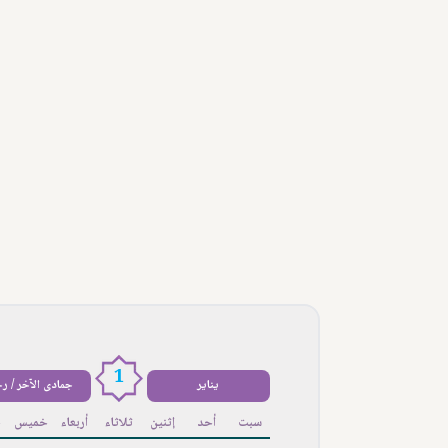
1
يناير
جمادى الآخر / ر
سبت
أحد
إثنين
ثلاثاء
أربعاء
خميس
ج