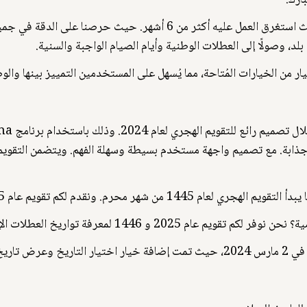
ارك.
بذلنا جهدًا هائلًا في تطوير هذا التقويم الهجري، حيث استغرق العمل عليه أك
ل بلد، وصولًا إلى العطلات الوطنية وأيام الصيام الواجبة والسنية.
ار من الخيارات المُتاحة، مما يُسهل على المستخدمين التمييز بينها والو
 جذابة. مع تصميم واجهة مستخدم بسيطة وسهلة الفهم. ويتضمن التقو
خ العطلات الإسلامية القادمة، مثل يوم عرفة وعيد الأضحى.
ي يوم آخر.