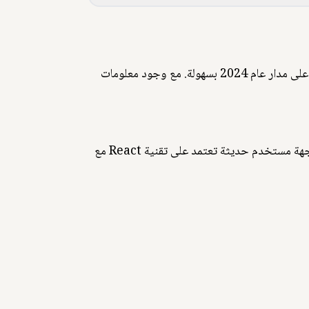
نحن نُقدر اهتمامكم بجهودنا لإنشاء تقويم هجري لعام 2024 مُتكامل عبر الإنترنت. يتيح لكم إمكانية اختيار أي تاريخ هجري على مدار عام 2024 بسهولة. مع وجود معلومات
نقدم لكم تقويم الهجري لعام 2024 بميزات استثنائية تُسهل عليكم متابعة الأحداث الدينية والمناسبات الهامة. ونوفر لكم واجهة مستخدم حديثة تعتمد على تقنية React مع