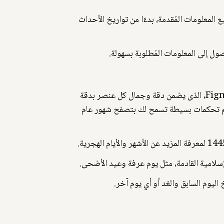
ثر من 6 أشهر. حيث حرصنا على الدقة في جميع المعلومات المُقدمة، بدءًا من تواريخ الأحداث
صول إلى المعلومات المُطلوبة بسهولة.
نحن نسعى لتقديم تجربة مستخدم استثنائية من خلال تصميم رائع للتقويم الهجري لعام 2024. وذلك باستخدام برنامج Figma، الذى يضمن دقة وجمال كل عنصر بدقة
يم تحكمات بسيطة تسمح لك بتصفح شهور عام