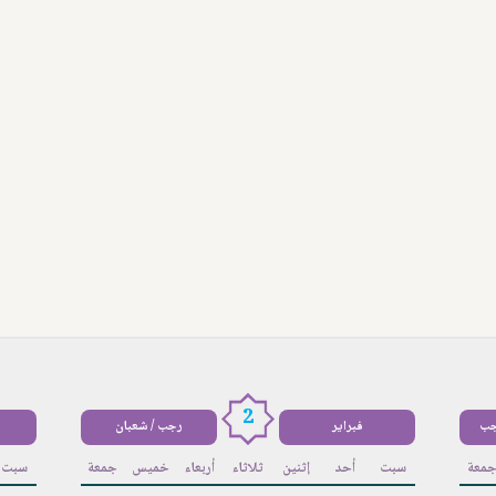
2
جب
فبراير
رجب / شعبان
معة
سبت
أحد
إثنين
ثلاثاء
أربعاء
خميس
جمعة
سبت