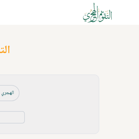
الت
الهجري ا