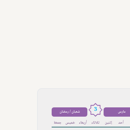
3
مارس
شعبان / رمضان
أحد
إثنين
ثلاثاء
أربعاء
خميس
جمعة