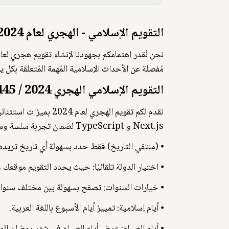
التقويم الإسلامي - الهجري لعام 2024 (1445-1446 هـ)
مُفصلة عن الأحداث الإسلامية المُهمة المُتعلقة 
التقويم الإسلامي الهجري 2024 / 1445 - 1446
Next.js و TypeScript لضمان تجربة سلسة وسريعة.
⦁ (منتقي التاريخ) فقط حدد بسهولة أي تاريخ تريده.
⦁ اختيار الدولة تلقائيًا: حيث يحدد التقويم موقعك 
⦁ خيارات السنوات: تصفح بسهولة بين مختلف سنوات 2024 و 2025 و 26
⦁ أيام إسلامية: تمييز أيام الأسبوع باللغة العربية.