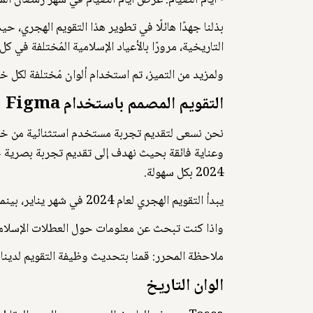
⦁ أيام الصيام: عرض أيام الصيام في شهر رمضان المب
التاريخية، مرورًا بالأعياد الإسلامية المُختلفة في ك
ولمزيد من التميز، تم استخدام ألوان مُختلفة لكل خي
التقويم المصمم باستخدام Figma
وعناية فائقة بحيث نهدف إلى تقديم تجربة بصرية
2024 بكل سهولة.
يبدأ التقويم الهجري لعام 2024 في شهر يناير، بينما يبدأ التقويم الهجري لعام 1445 من شهر محرم. ونقدم لكم تقويم عام 1445 لمعرفة المزيد عن الأشهر والأيام الهجرية.
واذا كنت تبحث عن معلومات حول العطلات الإسلامية؟ نحن نوفر لكم تقويم عام 2025 و 1446 لمعرفة تواري
ملاحظة المحرر: قمنا بتحديث وظيفة التقويم لدينا في 2 مارس 2024، حيث تمت إضافة خيار اختيار التاريخ وعرض تاريخ اليوم السابق والغد أو أ
الوان التاريخ