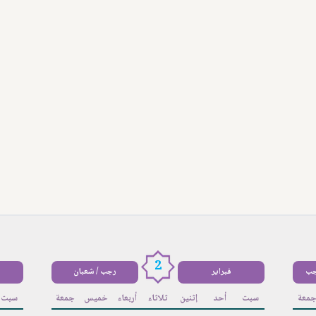
2
جب
فبراير
رجب / شعبان
معة
سبت
أحد
إثنين
ثلاثاء
أربعاء
خميس
جمعة
سبت