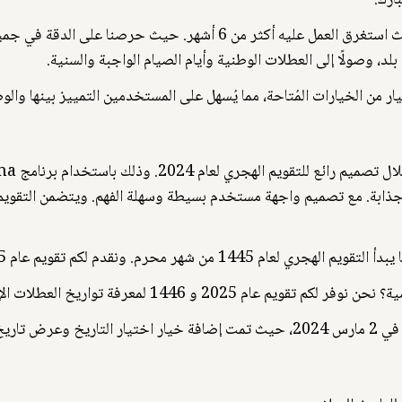
ارك.
بذلنا جهدًا هائلًا في تطوير هذا التقويم الهجري، حيث استغرق العمل عليه أك
ل بلد، وصولًا إلى العطلات الوطنية وأيام الصيام الواجبة والسنية.
ار من الخيارات المُتاحة، مما يُسهل على المستخدمين التمييز بينها والو
 جذابة. مع تصميم واجهة مستخدم بسيطة وسهلة الفهم. ويتضمن التقو
خ العطلات الإسلامية القادمة، مثل يوم عرفة وعيد الأضحى.
ي يوم آخر.