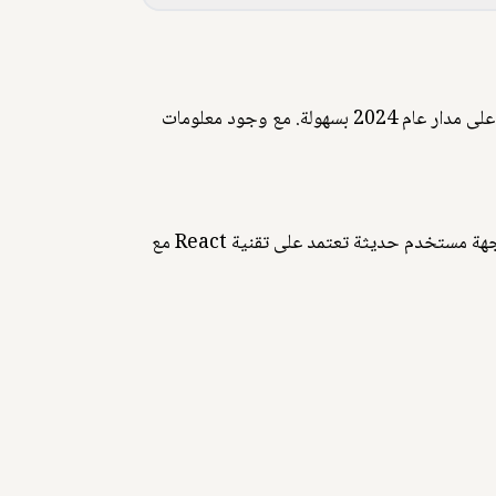
نحن نُقدر اهتمامكم بجهودنا لإنشاء تقويم هجري لعام 2024 مُتكامل عبر الإنترنت. يتيح لكم إمكانية اختيار أي تاريخ هجري على مدار عام 2024 بسهولة. مع وجود معلومات
نقدم لكم تقويم الهجري لعام 2024 بميزات استثنائية تُسهل عليكم متابعة الأحداث الدينية والمناسبات الهامة. ونوفر لكم واجهة مستخدم حديثة تعتمد على تقنية React مع