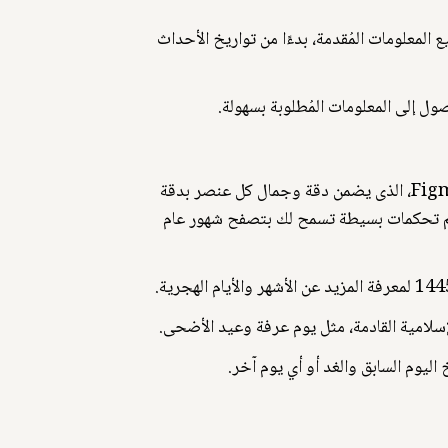
ثر من 6 أشهر. حيث حرصنا على الدقة في جميع المعلومات المُقدمة، بدءًا من تواريخ الأحداث
صول إلى المعلومات المُطلوبة بسهولة.
نحن نسعى لتقديم تجربة مستخدم استثنائية من خلال تصميم رائع للتقويم الهجري لعام 2024. وذلك باستخدام برنامج Figma، الذى يضمن دقة وجمال كل عنصر بدقة
يم تحكمات بسيطة تسمح لك بتصفح شهور عام