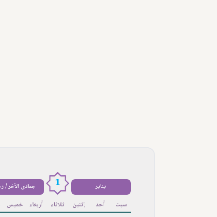
1
يناير
جمادى الآخر / ر
سبت
أحد
إثنين
ثلاثاء
أربعاء
خميس
ج