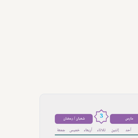
3
مارس
شعبان / رمضان
أحد
إثنين
ثلاثاء
أربعاء
خميس
جمعة