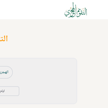
الت
الهجري
ايام