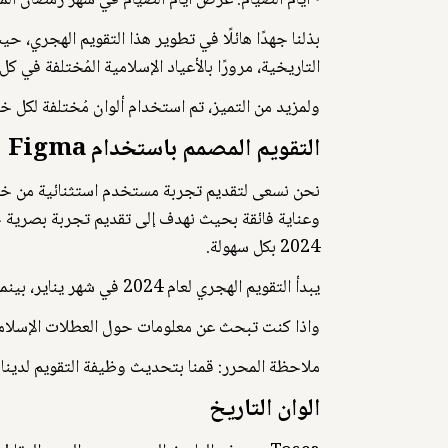
⦁ أيام الصيام: عرض أيام الصيام في شهر رمضان المب
التاريخية، مرورًا بالأعياد الإسلامية المُختلفة في ك
ولمزيد من التميز، تم استخدام ألوان مُختلفة لكل خي
التقويم المصمم باستخدام Figma
وعناية فائقة بحيث نهدف إلى تقديم تجربة بصرية
2024 بكل سهولة.
يبدأ التقويم الهجري لعام 2024 في شهر يناير، بينما يبدأ التقويم الهجري لعام 1445 من شهر محرم. ونقدم لكم تقويم عام 1445 لمعرفة المزيد عن الأشهر والأيام الهجرية.
واذا كنت تبحث عن معلومات حول العطلات الإسلامية؟ نحن نوفر لكم تقويم عام 2025 و 1446 لمعرفة تواري
ملاحظة المحرر: قمنا بتحديث وظيفة التقويم لدينا في 2 مارس 2024، حيث تمت إضافة خيار اختيار التاريخ وعرض تاريخ اليوم السابق والغد أو أ
الوان التاريخ