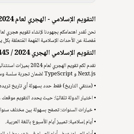
التقويم الإسلامي - الهجري لعام 2024 (1445-1446 هـ)
مُفصلة عن الأحداث الإسلامية المُهمة المُتعلقة 
التقويم الإسلامي الهجري 2024 / 1445 - 1446
Next.js و TypeScript لضمان تجربة سلسة وسريعة.
⦁ (منتقي التاريخ) فقط حدد بسهولة أي تاريخ تريده.
⦁ اختيار الدولة تلقائيًا: حيث يحدد التقويم موقعك 
⦁ خيارات السنوات: تصفح بسهولة بين مختلف سنوات 2024 و 2025 و 26
⦁ أيام إسلامية: تمييز أيام الأسبوع باللغة العربية.