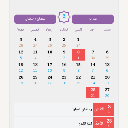
2
فبراير
شعبان / رمضان
سبت
أحد
إثنين
ثلاثاء
أربعاء
خميس
جمعة
5
4
3
2
1
28
27
26
25
24
12
11
10
9
8
7
6
5
4
3
2
1
30
29
19
18
17
16
15
14
13
12
11
10
9
8
7
6
26
25
24
23
22
21
20
19
18
17
16
15
14
13
28
27
21
20
8
الإثْنَيْن
رمضان المبارك
1
28
الأَحَدُ
ليلة القدر
21