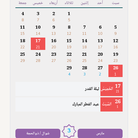
سبت
أحد
إثنين
ثلاثاء
أربعاء
خميس
جمعة
4
3
2
1
8
7
6
5
11
10
9
8
7
6
5
15
14
13
12
11
10
9
18
17
16
15
14
13
12
22
21
20
19
18
17
16
25
24
23
22
21
20
19
29
28
27
26
25
24
23
29
28
27
26
4
3
2
1
17
الخَمِيْسُ
ليلة القدر
21
26
السَّبْتُ
عيد الفطر المبارك
1
3
مارس
شوال / ذوالحجة