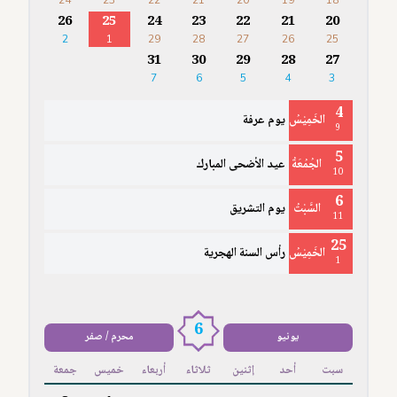
24
23
22
21
20
19
18
26
25
24
23
22
21
20
2
1
29
28
27
26
25
31
30
29
28
27
7
6
5
4
3
4
الخَمِيْسُ
يوم عرفة
9
5
الجُمُعَةُ
عيد الأضحى المبارك
10
6
السَّبْتُ
يوم التشريق
11
25
الخَمِيْسُ
رأس السنة الهجرية
1
6
يونيو
محرم / صفر
سبت
أحد
إثنين
ثلاثاء
أربعاء
خميس
جمعة