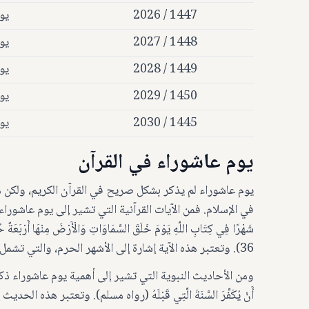
1447 / 2026
يو
1448 / 2027
يو
1449 / 2028
يو
1450 / 2029
يو
1445 / 2030
يو
يوم عاشوراء في القرآن
يوم عاشوراء لم يذكر بشكل صريح في القرآن الكريم، ولكن هن
في الإسلام. فمن الآيات القرآنية التي تشير إلى يوم عاشوراء ذكر الله ت
شَهْرًا فِي كِتَابِ اللَّهِ يَوْمَ خَلَقَ السَّمَاوَاتِ وَالْأَرْضَ مِنْهَا أَرْبَعَةٌ ح
36). وتعتبر هذه الآية إشارة إلى الأشهر الحرم، والتي تشمل شهر محرم ويوم عاشوراء.
ومن الأحاديث النبوية التي تشير إلى أهمية يوم عاشوراء ذكر النبي ص
أَنْ يُكَفِّرَ السَّنَةَ الَّتِي قَبْلَهُ (رواه مسلم). وتعتبر هذه