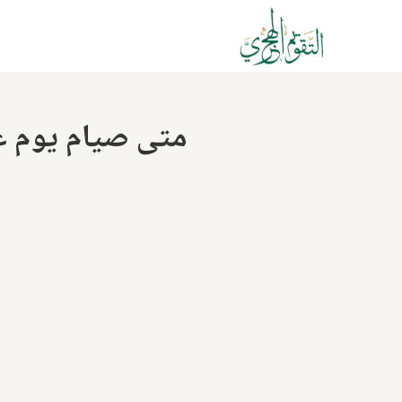
متى صيام يوم عاشوراء 2024؟ تاريخ وفضله