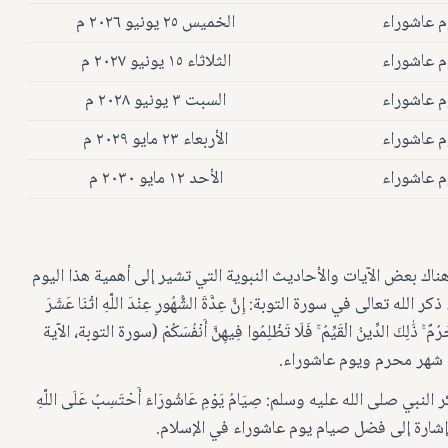
م عاشوراء
الخميس ٢٥ يونيو ٢٠٢٦ م
م عاشوراء
الثلاثاء ١٥ يونيو ٢٠٢٧ م
م عاشوراء
السبت ٣ يونيو ٢٠٢٨ م
م عاشوراء
الأربعاء ٢٣ مايو ٢٠٢٩ م
م عاشوراء
الأحد ١٢ مايو ٢٠٣٠ م
اك بعض الآيات والأحاديث النبوية التي تشير إلى أهمية هذا اليوم
عالى في سورة التوبة: إِنَّ عِدَّةَ الشُّهُورِ عِنْدَ اللَّهِ اثْنَا عَشَرَ
ُرُمٌ ۚ ذَٰلِكَ الدِّينُ الْقَيِّمُ ۚ فَلَا تَظْلِمُوا فِيهِنَّ أَنْفُسَكُمْ (سورة التوبة، الآية
لى الله عليه وسلم: صِيَامُ يَوْمِ عَاشُورَاءَ أَحْتَسِبُ عَلَى اللَّهِ
 الحديث إشارة إلى فضل صيام يوم عاشوراء في الإسلام.