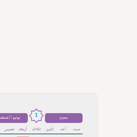
1
محرم
يوليو / أغسط
سبت
أحد
إثنين
ثلاثاء
أربعاء
خميس
ج