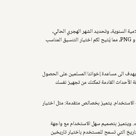
لأعياد الإسلامية السنوية، وتحديد الشهر الهجري الحالي،
وعرض التاريخ الدقيق للأحداث. ومعرفة مدة الأيام في كل شهر مع إمكانية تحميله أو طباعته بتنسيقات مختلفة مثل PDF و PNG، مما يُتيح لكم اختيار التنسيق المناسب
ودقيقة حول التاريخ الإسلامي. يهدف الى مساعدة إخواننا المسلمين على الحصول
فة الأحداث القادمة تمكنك من تجهيز نفسك
لاستخدام. يتميز بخصائص متقدمة: مثل اختيار
قة عالية بدون أى أخطاء. ويتميز بتصميم سهل الاستخدام مع واجهة
20 وينتهي في 30 ذو الحجة 1445. ونوفر لكم وظيفة مدة التاريخ التي تسمح للمستخدم باختيار تاريخين