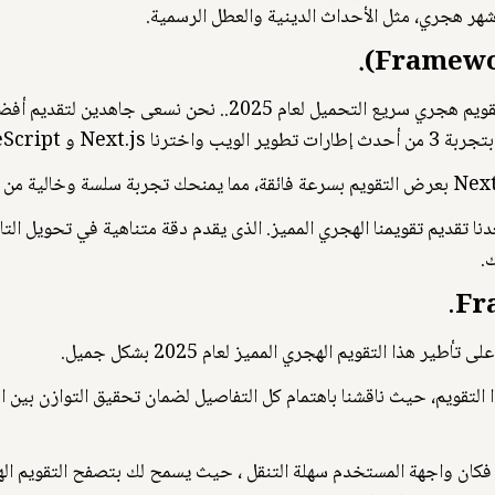
 شهر هجري، مثل الأحداث الدينية والعطل الرسمية.
نحن نستخدام Next.js و TypeScript لعرض تقويم هجري سريع التحمي
ا الهجري لعام 2025.
ستمرت لأكثر من 20 أسبوعًا، يسعدنا تقديم تقويمنا الهجري المميز. الذى يقدم دقة متناهية ف
.
ذا التقويم الهجري المميز لعام 2025 بشكل جميل.
ا التقويم، حيث ناقشنا باهتمام كل التفاصيل لضمان تحقيق التوازن بين