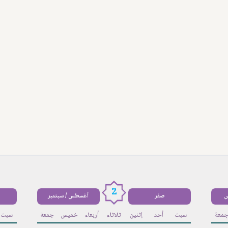
2
س
صفر
أغسطس / سبتمبر
معة
سبت
أحد
إثنين
ثلاثاء
أربعاء
خميس
جمعة
سبت