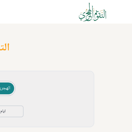
الت
الهجري
ايام