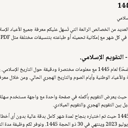
تروني شامل لعام 1445 هـ يتميز بالعديد من الخصائص الرائعة التي تُسهل عليكم معرفة جميع ا
نقدم لك تقويمًا هجريًا سهل الاستخدام (بسيطًا وواضحًا) لعام 1445 مع معلومات مختصرة 
والأعياد الوطنية وأيام الصوم والتاريخ الهجري الحالي. ومن خلال معر
حيث يعرض التقويم بأكمله في صفحة واحدة مع واجهة مستخدم سهلة ا
ل بين التقويم الهجري والتقويم الميلادي.
يسعدنا أن نعلن عن إصدار تقويم هجري مثالي لعام 1445 حيث تم اختباره بنجاح لمدة شهر كامل بد
واضحة. ويبدأ التقويم من يوم 1 محرم الموافق 19 يوليو 23