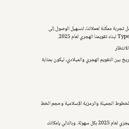
ل لعام 2025.. نحن نسعى جاهدين لتقديم أفضل تجربة ممكنة لعملائنا، لتسهيل الوصول إلى
ي تحويل التاريخ بين التقويم الهجري والميلادي، ليكون بمثابة
 الخطوط الجميلة والرمزية الإسلامية وحجم الخط
وعند تصميم التقويم، ركزنا على بساطة الاستخدام، فكان واجهة المستخدم سهلة التنقل ، حيث يسمح لك بتصفح التقويم الهجري لعام 2025 بكل سهولة. وبالتالي بإمكانك