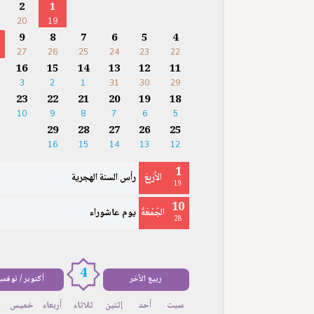
2
1
20
19
9
8
7
6
5
4
27
26
25
24
23
22
16
15
14
13
12
11
3
2
1
31
30
29
23
22
21
20
19
18
10
9
8
7
6
5
29
28
27
26
25
16
15
14
13
12
1
الأَرْبِعَ
رأس السنة الهجرية
19
10
الجُمُعَةُ
يوم عاشوراء
28
4
ربيع الآخر
أكتوبر / نوفمب
سبت
أحد
إثنين
ثلاثاء
أربعاء
خميس
ج