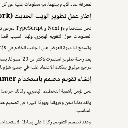
لمعرفة عدد الأيام بينهما. مع معلومات غنية عن كل
إطار عمل تطوير الويب الحديث (Framework).
المعلومات حول التقويم الهجري. ولهذا السبب، قمنا بتجربة 3 من أحدث إطارات تطوير الويب واخترنا Next.js و TypeScript لبناء تقويمن
وتسمح لنا ميزة العرض على الجانب الخادم في Next.js بعرض التقويم بسرعة فائقة، مما يمنحك تجربة سلسة وخالية من الانتظار
بعد رحلة تطوير ا
مرجع موثوق يُمكنك الاعتماد عليه في جميع شؤونك
إنشاء تقويم مصمم باستخدام Framer.
نحن نؤمن بأهمية التخطيط البصري، ولذلك حرصنا على تأطير ه
ولقد بذلنا نحن وفريقنا جهودًا كبيرة في تصميم هذ
المناسب.