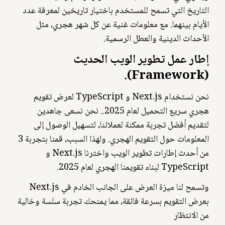
التاريخ التي تسمح للمستخدم باختيار تاريخين لمعرفة عدد
الأيام بينهما. مع معلومات غنية عن كل شهر هجري، مثل
الأحداث الدينية والعطل الرسمية.
إطار عمل تطوير الويب الحديث
(Framework).
نحن نستخدام Next.js و TypeScript لعرض تقويم
هجري سريع التحميل لعام 2025.. نحن نسعى جاهدين
لتقديم أفضل تجربة ممكنة لعملائنا، لتسهيل الوصول إلى
المعلومات حول التقويم الهجري. ولهذا السبب، قمنا بتجربة 3
من أحدث إطارات تطوير الويب واخترنا Next.js و
TypeScript لبناء تقويمنا الهجري لعام 2025.
وتسمح لنا ميزة العرض على الجانب الخادم في Next.js
بعرض التقويم بسرعة فائقة، مما يمنحك تجربة سلسة وخالية
من الانتظار