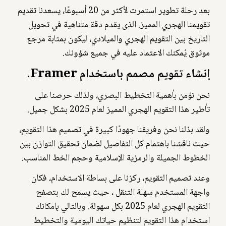
بعد رحلة تطوير استمرت لأكثر من 20 أسبوعًا، يسعدنا تقديم
تقويمنا الهجري المميز. الذى يقدم دقة متناهية في تحويل
التاريخ بين التقويم الهجري والميلادي، ليكون بمثابة مرجع
موثوق يُمكنك الاعتماد عليه في جميع شؤونك.
إنشاء تقويم مصمم باستخدام Framer.
نحن نؤمن بأهمية التخطيط البصري، ولذلك حرصنا على
تأطير هذا التقويم الهجري المميز لعام 2025 بشكل جميل.
ولقد بذلنا نحن وفريقنا جهودًا كبيرة في تصميم هذا التقويم،
حيث ناقشنا باهتمام كل التفاصيل لضمان تحقيق التوازن بين
الخطوط الجميلة والرمزية الإسلامية وحجم الخط المناسب.
وعند تصميم التقويم، ركزنا على بساطة الاستخدام، فكان
واجهة المستخدم سهلة التنقل ، حيث يسمح لك بتصفح
التقويم الهجري لعام 2025 بكل سهولة. وبالتالي بإمكانك
استخدام هذا التقويم لتنظيم حياتك اليومية والتخطيط