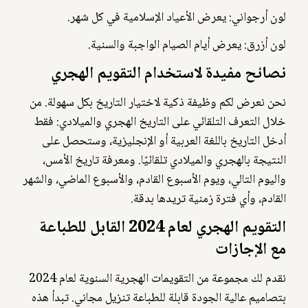
لون أرجواني: يعرض الأعياد الإسلامية في كل شهر.
لون أزرق: يعرض أيام الصيام الواجبة والسنية.
نصائح مفيدة لاستخدام التقويم الهجري
نحن نعرض لكم وظيفة ذكية لاختيار التاريخ بكل سهولة. من
خلال التعرف التلقائي على التاريخ الهجري والميلادي: فقط
أدخل التاريخ باللغة العربية أو الإنجليزية، وستحصل على
النتيجة بالهجري والميلادي تلقائيًا. ومعرفة تاريخ الأمس،
واليوم التالي، ويوم الأسبوع القادم، والأسبوع الماضي، والشهر
القادم، وأي فترة زمنية تريدها بدقة.
التقويم الهجري لعام 2024 القابل للطباعة
مع الإجازات
نقدم لك مجموعة من التقويمات الهجرية السنوية لعام 2024
بتصاميم عالية الجودة قابلة للطباعة تنزيل مجاني. تبدأ هذه