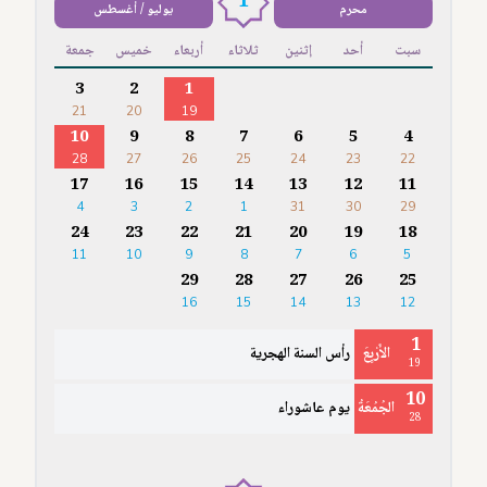
1
محرم
يوليو / أغسطس
سبت
أحد
إثنين
ثلاثاء
أربعاء
خميس
جمعة
3
2
1
21
20
19
10
9
8
7
6
5
4
28
27
26
25
24
23
22
17
16
15
14
13
12
11
4
3
2
1
31
30
29
24
23
22
21
20
19
18
11
10
9
8
7
6
5
29
28
27
26
25
16
15
14
13
12
1
الأَرْبِعَ
رأس السنة الهجرية
19
10
الجُمُعَةُ
يوم عاشوراء
28