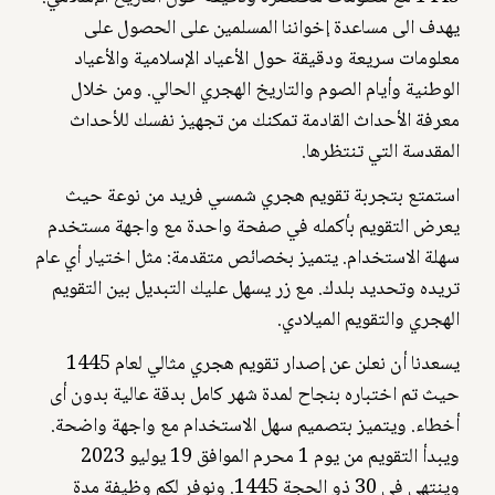
يهدف الى مساعدة إخواننا المسلمين على الحصول على
معلومات سريعة ودقيقة حول الأعياد الإسلامية والأعياد
الوطنية وأيام الصوم والتاريخ الهجري الحالي. ومن خلال
معرفة الأحداث القادمة تمكنك من تجهيز نفسك للأحداث
المقدسة التي تنتظرها.
استمتع بتجربة تقويم هجري شمسي فريد من نوعة حيث
يعرض التقويم بأكمله في صفحة واحدة مع واجهة مستخدم
سهلة الاستخدام. يتميز بخصائص متقدمة: مثل اختيار أي عام
تريده وتحديد بلدك. مع زر يسهل عليك التبديل بين التقويم
الهجري والتقويم الميلادي.
يسعدنا أن نعلن عن إصدار تقويم هجري مثالي لعام 1445
حيث تم اختباره بنجاح لمدة شهر كامل بدقة عالية بدون أى
أخطاء. ويتميز بتصميم سهل الاستخدام مع واجهة واضحة.
ويبدأ التقويم من يوم 1 محرم الموافق 19 يوليو 2023
وينتهي في 30 ذو الحجة 1445. ونوفر لكم وظيفة مدة