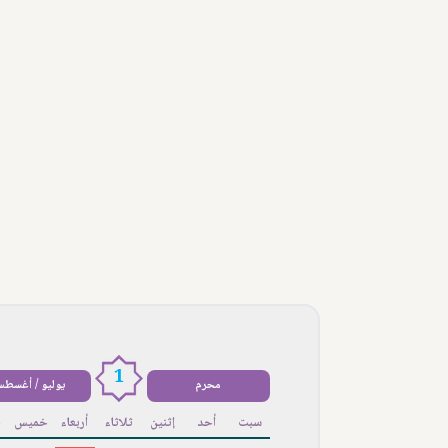
1
محرم
يوليو / أغسط
سبت
أحد
إثنين
ثلاثاء
أربعاء
خميس
ج