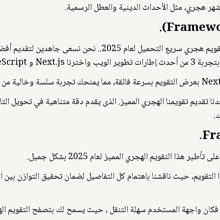
 شهر هجري، مثل الأحداث الدينية والعطل الرسمية.
نحن نستخدام Next.js و TypeScript لعرض تقويم هجري سريع التحمي
ا الهجري لعام 2025.
ستمرت لأكثر من 20 أسبوعًا، يسعدنا تقديم تقويمنا الهجري المميز. الذى يقدم دقة متناهية ف
.
ذا التقويم الهجري المميز لعام 2025 بشكل جميل.
ا التقويم، حيث ناقشنا باهتمام كل التفاصيل لضمان تحقيق التوازن بين