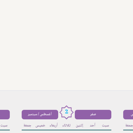
2
س
صفر
أغسطس / سبتمبر
معة
سبت
أحد
إثنين
ثلاثاء
أربعاء
خميس
جمعة
سبت