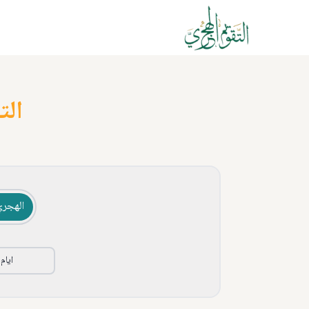
الت
الهجري
ايام