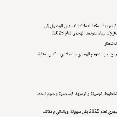
ل لعام 2025.. نحن نسعى جاهدين لتقديم أفضل تجربة ممكنة لعملائنا، لتسهيل الوصول إلى
ي تحويل التاريخ بين التقويم الهجري والميلادي، ليكون بمثابة
 الخطوط الجميلة والرمزية الإسلامية وحجم الخط
وعند تصميم التقويم، ركزنا على بساطة الاستخدام، فكان واجهة المستخدم سهلة التنقل ، حيث يسمح لك بتصفح التقويم الهجري لعام 2025 بكل سهولة. وبالتالي بإمكانك