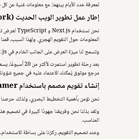
لمعرفة عدد الأيام بينهما. مع معلومات غنية عن كل
إطار عمل تطوير الويب الحديث (Framework).
المعلومات حول التقويم الهجري. ولهذا السبب، قمنا بتجربة 3 من أحدث إطارات تطوير الويب واخترنا Next.js و TypeScript لبناء تقويمن
وتسمح لنا ميزة العرض على الجانب الخادم في Next.js بعرض التقويم بسرعة فائقة، مما يمنحك تجربة سلسة وخالية من الانتظار
بعد رحلة تطوير ا
مرجع موثوق يُمكنك الاعتماد عليه في جميع شؤونك
إنشاء تقويم مصمم باستخدام Framer.
نحن نؤمن بأهمية التخطيط البصري، ولذلك حرصنا على تأطير ه
ولقد بذلنا نحن وفريقنا جهودًا كبيرة في تصميم هذ
المناسب.