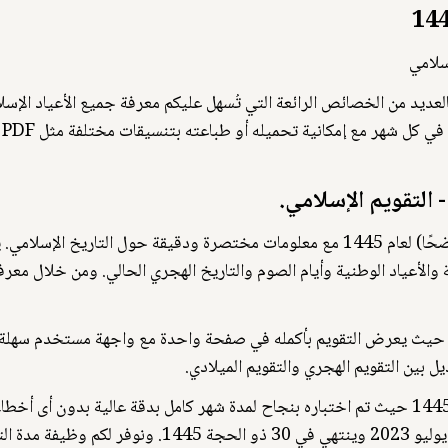
تروني شامل لعام 1445 هـ يتميز بالعديد من الخصائص الرائعة التي تُسهل عليكم معرفة جميع ا
نقدم لك تقويمًا هجريًا سهل الاستخدام (بسيطًا وواضحًا) لعام 1445 مع معلومات مختصرة 
والأعياد الوطنية وأيام الصوم والتاريخ الهجري الحالي. ومن خلال معر
حيث يعرض التقويم بأكمله في صفحة واحدة مع واجهة مستخدم سهلة ا
ل بين التقويم الهجري والتقويم الميلادي.
يسعدنا أن نعلن عن إصدار تقويم هجري مثالي لعام 1445 حيث تم اختباره بنجاح لمدة شهر كامل بد
واضحة. ويبدأ التقويم من يوم 1 محرم الموافق 19 يوليو 23