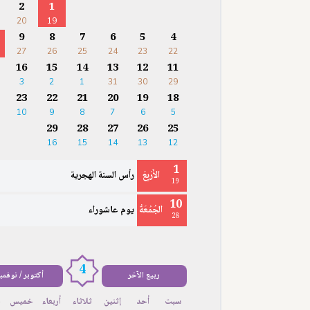
2
1
20
19
9
8
7
6
5
4
27
26
25
24
23
22
16
15
14
13
12
11
3
2
1
31
30
29
23
22
21
20
19
18
10
9
8
7
6
5
29
28
27
26
25
16
15
14
13
12
1
الأَرْبِعَ
رأس السنة الهجرية
19
10
الجُمُعَةُ
يوم عاشوراء
28
4
ربيع الآخر
أكتوبر / نوفمب
سبت
أحد
إثنين
ثلاثاء
أربعاء
خميس
ج