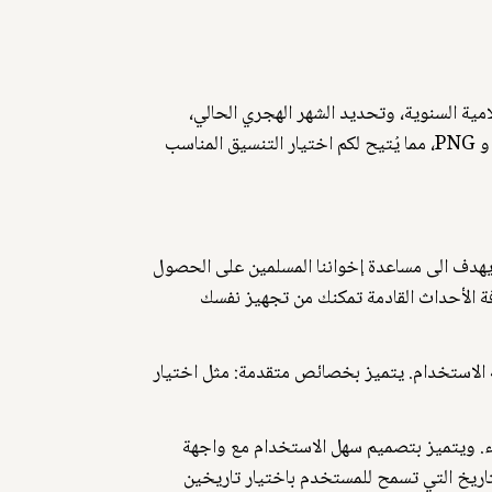
لأعياد الإسلامية السنوية، وتحديد الشهر الهجري الحالي،
وعرض التاريخ الدقيق للأحداث. ومعرفة مدة الأيام في كل شهر مع إمكانية تحميله أو طباعته بتنسيقات مختلفة مثل PDF و PNG، مما يُتيح لكم اختيار التنسيق المناسب
ودقيقة حول التاريخ الإسلامي. يهدف الى مساعدة إخواننا المسلمين على الحصول
فة الأحداث القادمة تمكنك من تجهيز نفسك
لاستخدام. يتميز بخصائص متقدمة: مثل اختيار
قة عالية بدون أى أخطاء. ويتميز بتصميم سهل الاستخدام مع واجهة
20 وينتهي في 30 ذو الحجة 1445. ونوفر لكم وظيفة مدة التاريخ التي تسمح للمستخدم باختيار تاريخين