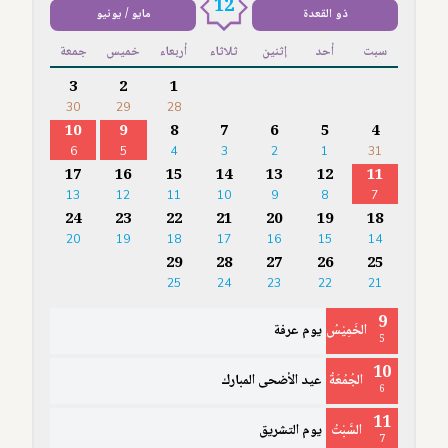
12
ذو القعدة
مايو / يونيو
سبت
أحد
إثنين
ثلاثاء
أربعاء
خميس
جمعة
3
2
1
30
29
28
10
9
8
7
6
5
4
6
5
4
3
2
1
31
17
16
15
14
13
12
11
13
12
11
10
9
8
7
24
23
22
21
20
19
18
20
19
18
17
16
15
14
29
28
27
26
25
25
24
23
22
21
9
الخَمِيْسُ
يوم عرفة
5
10
الجُمُعَةُ
عيد الأضحى المبارك
6
11
السَّبْتُ
يوم التشريق
7