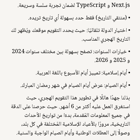
Next.js و TypeScript لضمان تجربة سلسة وسريعة.
⦁ (منتقي التاريخ) فقط حدد بسهولة أي تاريخ تريده.
⦁ اختيار الدولة تلقائيًا: حيث يحدد التقويم موقعك ويُظهر لك
التاريخ الهجري المناسب.
⦁ خيارات السنوات: تصفح بسهولة بين مختلف سنوات 2024
و 2025 و 2026.
⦁ أيام إسلامية: تمييز أيام الأسبوع باللغة العربية.
⦁ أيام الصيام: عرض أيام الصيام في شهر رمضان المبارك.
بذلنا جهدًا هائلًا في تطوير هذا التقويم الهجري، حيث
استغرق العمل عليه أكثر من 6 أشهر. حيث حرصنا على الدقة
في جميع المعلومات المُقدمة، بدءًا من تواريخ الأحداث
التاريخية، مرورًا بالأعياد الإسلامية المُختلفة في كل بلد،
وصولًا إلى العطلات الوطنية وأيام الصيام الواجبة والسنية.