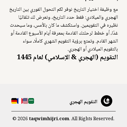
مع وظيفة اختيار التاريخ نوفر لكم التحول الفوري بين التاريخ
الهجري والميلادي: فقط حدد التاريخ، ونعرض لك تلقائيًا
نظيره في التقويمين. واستكشف ما كان بالأمس، وما سيحدث
غدًا، أو خطط لرحلتك القادمة بمعرفة أيام الأسبوع القادمة أو
الشهر القادم. وتمتع برؤية التقويم الشهري كاملًا، سواء
بالتقويم الميلادي أو الهجري.
التقويم (الهجري & الإسلامي) لعام 1445
التقويم الهجري
©
2026
taqwimhijri.com
. All Rights Reserved.