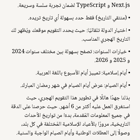
Next.js و TypeScript لضمان تجربة سلسة وسريعة.
⦁ (منتقي التاريخ) فقط حدد بسهولة أي تاريخ تريده.
⦁ اختيار الدولة تلقائيًا: حيث يحدد التقويم موقعك ويُظهر لك
التاريخ الهجري المناسب.
⦁ خيارات السنوات: تصفح بسهولة بين مختلف سنوات 2024
و 2025 و 2026.
⦁ أيام إسلامية: تمييز أيام الأسبوع باللغة العربية.
⦁ أيام الصيام: عرض أيام الصيام في شهر رمضان المبارك.
بذلنا جهدًا هائلًا في تطوير هذا التقويم الهجري، حيث
استغرق العمل عليه أكثر من 6 أشهر. حيث حرصنا على الدقة
في جميع المعلومات المُقدمة، بدءًا من تواريخ الأحداث
التاريخية، مرورًا بالأعياد الإسلامية المُختلفة في كل بلد،
وصولًا إلى العطلات الوطنية وأيام الصيام الواجبة والسنية.