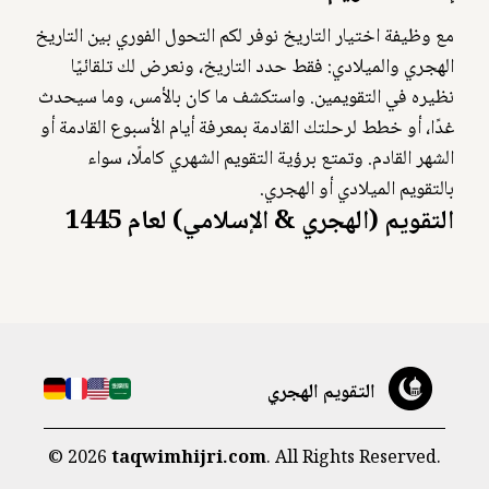
مع وظيفة اختيار التاريخ نوفر لكم التحول الفوري بين التاريخ
الهجري والميلادي: فقط حدد التاريخ، ونعرض لك تلقائيًا
نظيره في التقويمين. واستكشف ما كان بالأمس، وما سيحدث
غدًا، أو خطط لرحلتك القادمة بمعرفة أيام الأسبوع القادمة أو
الشهر القادم. وتمتع برؤية التقويم الشهري كاملًا، سواء
بالتقويم الميلادي أو الهجري.
التقويم (الهجري & الإسلامي) لعام 1445
التقويم الهجري
©
2026
taqwimhijri.com
. All Rights Reserved.