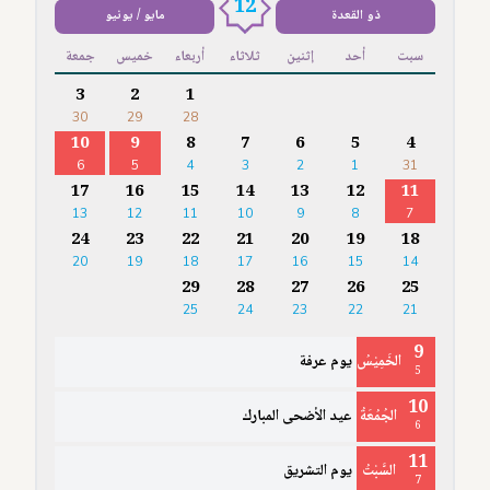
12
ذو القعدة
مايو / يونيو
سبت
أحد
إثنين
ثلاثاء
أربعاء
خميس
جمعة
3
2
1
30
29
28
10
9
8
7
6
5
4
6
5
4
3
2
1
31
17
16
15
14
13
12
11
13
12
11
10
9
8
7
24
23
22
21
20
19
18
20
19
18
17
16
15
14
29
28
27
26
25
25
24
23
22
21
9
الخَمِيْسُ
يوم عرفة
5
10
الجُمُعَةُ
عيد الأضحى المبارك
6
11
السَّبْتُ
يوم التشريق
7