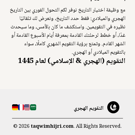
مع وظيفة اختيار التاريخ نوفر لكم التحول الفوري بين التاريخ
الهجري والميلادي: فقط حدد التاريخ، ونعرض لك تلقائيًا
نظيره في التقويمين. واستكشف ما كان بالأمس، وما سيحدث
غدًا، أو خطط لرحلتك القادمة بمعرفة أيام الأسبوع القادمة أو
الشهر القادم. وتمتع برؤية التقويم الشهري كاملًا، سواء
بالتقويم الميلادي أو الهجري.
التقويم (الهجري & الإسلامي) لعام 1445
التقويم الهجري
©
2026
taqwimhijri.com
. All Rights Reserved.