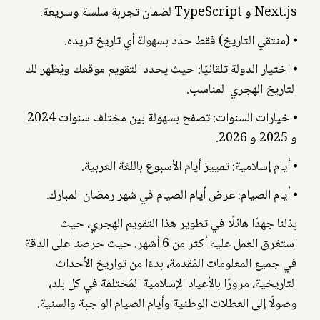
Next.js و TypeScript لضمان تجربة سلسة وسريعة.
⦁ (منتقي التاريخ) فقط حدد بسهولة أي تاريخ تريده.
⦁ اختيار الدولة تلقائيًا: حيث يحدد التقويم موقعك ويُظهر لك
التاريخ الهجري المناسب.
⦁ خيارات السنوات: تصفح بسهولة بين مختلف سنوات 2024
و 2025 و 2026.
⦁ أيام إسلامية: تمييز أيام الأسبوع باللغة العربية.
⦁ أيام الصيام: عرض أيام الصيام في شهر رمضان المبارك.
بذلنا جهدًا هائلًا في تطوير هذا التقويم الهجري، حيث
استغرق العمل عليه أكثر من 6 أشهر. حيث حرصنا على الدقة
في جميع المعلومات المُقدمة، بدءًا من تواريخ الأحداث
التاريخية، مرورًا بالأعياد الإسلامية المُختلفة في كل بلد،
وصولًا إلى العطلات الوطنية وأيام الصيام الواجبة والسنية.