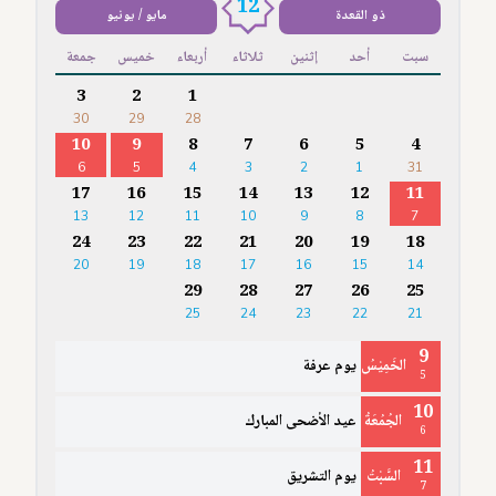
12
ذو القعدة
مايو / يونيو
سبت
أحد
إثنين
ثلاثاء
أربعاء
خميس
جمعة
3
2
1
30
29
28
10
9
8
7
6
5
4
6
5
4
3
2
1
31
17
16
15
14
13
12
11
13
12
11
10
9
8
7
24
23
22
21
20
19
18
20
19
18
17
16
15
14
29
28
27
26
25
25
24
23
22
21
9
الخَمِيْسُ
يوم عرفة
5
10
الجُمُعَةُ
عيد الأضحى المبارك
6
11
السَّبْتُ
يوم التشريق
7