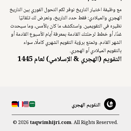
مع وظيفة اختيار التاريخ نوفر لكم التحول الفوري بين التاريخ
الهجري والميلادي: فقط حدد التاريخ، ونعرض لك تلقائيًا
نظيره في التقويمين. واستكشف ما كان بالأمس، وما سيحدث
غدًا، أو خطط لرحلتك القادمة بمعرفة أيام الأسبوع القادمة أو
الشهر القادم. وتمتع برؤية التقويم الشهري كاملًا، سواء
بالتقويم الميلادي أو الهجري.
التقويم (الهجري & الإسلامي) لعام 1445
التقويم الهجري
©
2026
taqwimhijri.com
. All Rights Reserved.