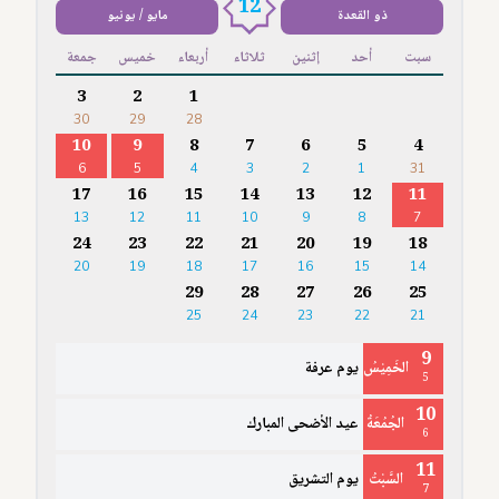
12
ذو القعدة
مايو / يونيو
سبت
أحد
إثنين
ثلاثاء
أربعاء
خميس
جمعة
3
2
1
30
29
28
10
9
8
7
6
5
4
6
5
4
3
2
1
31
17
16
15
14
13
12
11
13
12
11
10
9
8
7
24
23
22
21
20
19
18
20
19
18
17
16
15
14
29
28
27
26
25
25
24
23
22
21
9
الخَمِيْسُ
يوم عرفة
5
10
الجُمُعَةُ
عيد الأضحى المبارك
6
11
السَّبْتُ
يوم التشريق
7