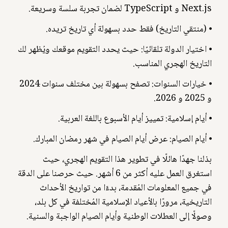
Next.js و TypeScript لضمان تجربة سلسة وسريعة.
⦁ (منتقي التاريخ) فقط حدد بسهولة أي تاريخ تريده.
⦁ اختيار الدولة تلقائيًا: حيث يحدد التقويم موقعك ويُظهر لك
التاريخ الهجري المناسب.
⦁ خيارات السنوات: تصفح بسهولة بين مختلف سنوات 2024
و 2025 و 2026.
⦁ أيام إسلامية: تمييز أيام الأسبوع باللغة العربية.
⦁ أيام الصيام: عرض أيام الصيام في شهر رمضان المبارك.
بذلنا جهدًا هائلًا في تطوير هذا التقويم الهجري، حيث
استغرق العمل عليه أكثر من 6 أشهر. حيث حرصنا على الدقة
في جميع المعلومات المُقدمة، بدءًا من تواريخ الأحداث
التاريخية، مرورًا بالأعياد الإسلامية المُختلفة في كل بلد،
وصولًا إلى العطلات الوطنية وأيام الصيام الواجبة والسنية.