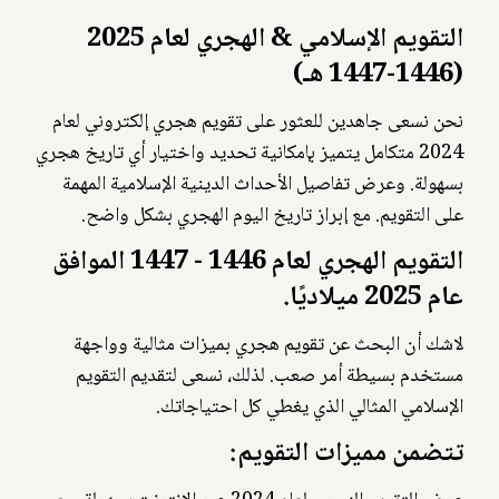
التقويم الإسلامي & الهجري لعام 2025
(1446-1447 هـ)
نحن نسعى جاهدين للعثور على تقويم هجري إلكتروني لعام
2024 متكامل يتميز بإمكانية تحديد واختيار أي تاريخ هجري
بسهولة. وعرض تفاصيل الأحداث الدينية الإسلامية المهمة
على التقويم. مع إبراز تاريخ اليوم الهجري بشكل واضح.
التقويم الهجري لعام 1446 - 1447 الموافق
عام 2025 ميلاديًا.
لاشك أن البحث عن تقويم هجري بميزات مثالية وواجهة
مستخدم بسيطة أمر صعب. لذلك، نسعى لتقديم التقويم
الإسلامي المثالي الذي يغطي كل احتياجاتك.
تتضمن مميزات التقويم: