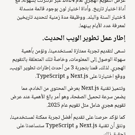
عرض التقويم الهجري لعام 2024 عبر الإنترنت بسهولة، مع
أداة اختيار تاريخ. وأداة اختيار لون بوجود قائمة منسدلة
لاختيار السنة والبلد. ووظيفة مدة زمنية لتحديد تاريخين
لمعرفة عدد الأيام بينهما.
إطار عمل تطوير الويب الحديث.
نسعى لتقديم تجربة ممتازة لمستخدمينا، ونؤمن بأهمية
سهولة الوصول إلى المعلومات، وخاصةً تلك المتعلقة بالتقويم
الهجري. لذلك، قمنا بتجربة 3 من أحدث إطارات تطوير الويب،
ووقع اختيارنا على Next.js و TypeScript.
وتتميز تقنية Next.js بعرض المحتوى من الخادم، مما
يضمن سرعة تحميل الصفحة، وهو أمر بالغ الأهمية عند عرض
تقويم هجري شامل مثل تقويم عام 2025.
كما نؤكد حرصنا على تقديم أفضل تجربة ممكنة لمستخدمينا،
ونثق أن تقنية Next.js و TypeScript ستساعدنا على
تحقيق ذلك.