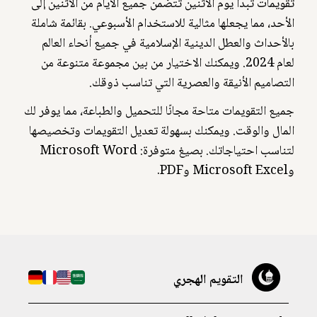
تقويمات تبدأ يوم الاثنين تتضمن جميع الأيام من الاثنين إلى
الأحد، مما يجعلها مثالية للاستخدام الأسبوعي. بقائمة شاملة
بالأحداث والعطل الدينية الإسلامية في جميع أنحاء العالم
لعام 2024. ويمكنك الاختيار من بين مجموعة متنوعة من
التصاميم الأنيقة والعصرية التي تناسب ذوقك.
جميع التقويمات متاحة مجانًا للتحميل والطباعة، مما يوفر لك
المال والوقت. ويمكنك بسهولة تعديل التقويمات وتخصيصها
لتناسب احتياجاتك. بصيغ متوفرة: Microsoft Word
وMicrosoft Excel وPDF.
التقويم الهجري