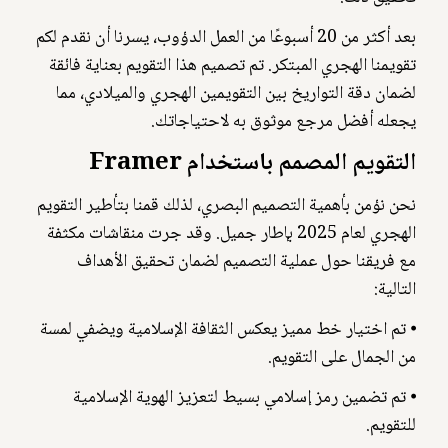
بعد أكثر من 20 أسبوعًا من العمل الدؤوب، يسرنا أن نقدم لكم
تقويمنا الهجري المبتكر. تم تصميم هذا التقويم بعناية فائقة
لضمان دقة التواريخ بين التقويمين الهجري والميلادي، مما
يجعله أفضل مرجع موثوق به لاحتياجاتك.
التقويم المصمم باستخدام Framer
نحن نؤمن بأهمية التصميم البصري، لذلك قمنا بتأطير التقويم
الهجري لعام 2025 بإطار جميل. وقد جرت منقاشات مكثفة
مع فريقنا حول عملية التصميم لضمان تحقيق الأهداف
التالية:
⦁ تم اختيار خط مميز يعكس الثقافة الإسلامية ويضفي لمسة
من الجمال على التقويم.
⦁ تم تضمين رمز إسلامي بسيط لتعزيز الهوية الإسلامية
للتقويم.