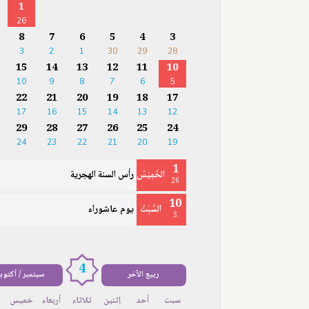
1
26
8
7
6
5
4
3
3
2
1
30
29
28
15
14
13
12
11
10
10
9
8
7
6
5
22
21
20
19
18
17
17
16
15
14
13
12
29
28
27
26
25
24
24
23
22
21
20
19
1
الخَمِيْسُ
رأس السنة الهجرية
26
10
السَّبْتُ
يوم عاشوراء
5
4
ربيع الآخر
سبتمبر / أكتوب
سبت
أحد
إثنين
ثلاثاء
أربعاء
خميس
ج