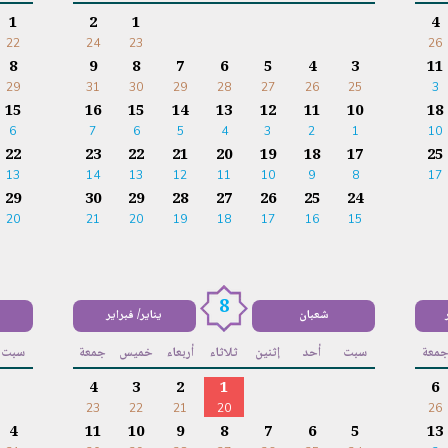
1
2
1
4
22
24
23
26
8
9
8
7
6
5
4
3
11
29
31
30
29
28
27
26
25
3
15
16
15
14
13
12
11
10
18
6
7
6
5
4
3
2
1
10
22
23
22
21
20
19
18
17
25
13
14
13
12
11
10
9
8
17
29
30
29
28
27
26
25
24
20
21
20
19
18
17
16
15
8
شعبان
يناير/ فبراير
معة
سبت
أحد
إثنين
ثلاثاء
أربعاء
خميس
جمعة
سبت
4
3
2
1
6
23
22
21
20
26
4
11
10
9
8
7
6
5
13