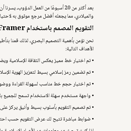
بعد أكثر من 20 أسبوعًا من العمل الدؤوب
والميلادي، مما يجعله أفضل مرجع موثوق به لاحتيا
التقويم المصمم باستخدام Framer
الأهداف التالية:
⦁ تم اختيار خط مميز يعكس الثقافة الإسلامية ويضف
⦁ تم تضمين رمز إسلامي بسيط لتعزيز الهوية الإسلام
⦁ تم اختيار حجم خط مناسب لسهولة القراءة ووضوح
⦁ واجهة مستخدم سهلة الاستخدام تسمح للجميع بال
⦁ تم تصميم التقويم بأسلوب بسيط وأنيق يركز على ا
⦁ ضوابط مباشرة تتيح لك عرض التقويم حسب احتي