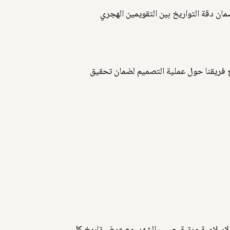
قة لضمان دقة التواريخ بين التقويمين الهجري
 بإطار جميل. وقد جرت منقاشات مكثفة مع فريقنا حول عملية التصميم لضمان تحقيق