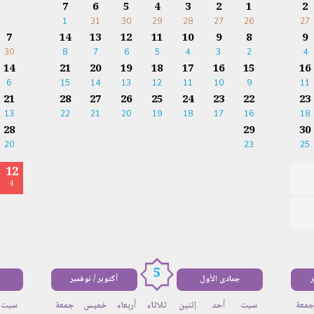
7
6
5
4
3
2
1
2
1
31
30
29
28
27
26
27
7
14
13
12
11
10
9
8
9
30
8
7
6
5
4
3
2
4
14
21
20
19
18
17
16
15
16
6
15
14
13
12
11
10
9
11
21
28
27
26
25
24
23
22
23
13
22
21
20
19
18
17
16
18
28
29
30
20
23
25
12
ا
4
5
ر
جمادى الأول
أكتوبر / نوفمبر
معة
سبت
أحد
إثنين
ثلاثاء
أربعاء
خميس
جمعة
سبت