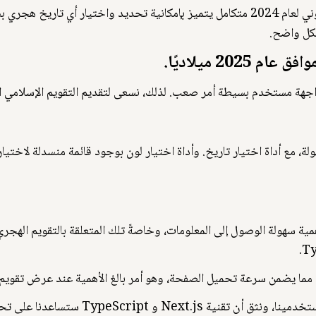
نحن نسعى جاهدين للعثور على تقويم هجري إلكتروني لعام 2024 متكامل يتميز بإمكانية تحد
شكل واضح.
جهة مستخدم بسيطة أمر صعب. لذلك، نسعى لتقديم التقويم الإسلامي ال
ام 2024 عبر الإنترنت بسهولة، مع أداة اختيار تاريخ. وأداة اختيار لون بوجود قائمة من
 و TypeScript ستساعدنا على تحقيق ذلك.