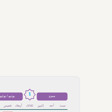
1
محرم
يونيو / يوليو
سبت
أحد
إثنين
ثلاثاء
أربعاء
خميس
ج