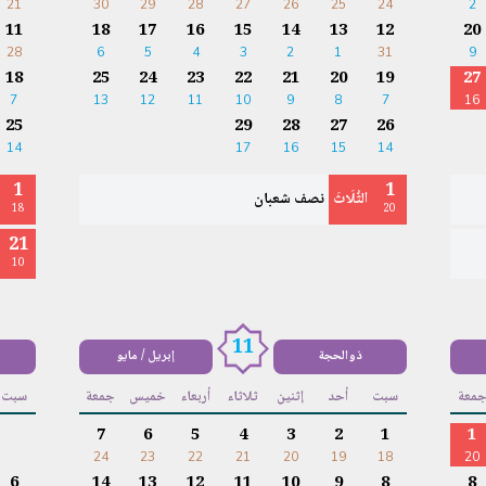
21
30
29
28
27
26
25
24
2
11
18
17
16
15
14
13
12
20
28
6
5
4
3
2
1
31
9
18
25
24
23
22
21
20
19
27
7
13
12
11
10
9
8
7
16
25
29
28
27
26
14
17
16
15
14
1
1
الثُّلَاثَ
نصف شعبان
18
20
21
10
11
ذوالحجة
إبريل / مايو
معة
سبت
أحد
إثنين
ثلاثاء
أربعاء
خميس
جمعة
سبت
7
6
5
4
3
2
1
1
24
23
22
21
20
19
18
20
6
14
13
12
11
10
9
8
8