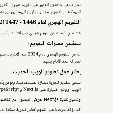
المهمة على التقويم. مع إبراز تاريخ اليوم الهجري ب
التقويم الهجري لعام 1446 - 1447 الموافق عام 2025 ميلاديًا.
لاشك أن البحث عن تقويم هجري بميزات مثالية ووا
تتضمن مميزات التقويم:
عرض التقويم الهجري لع
لمعرفة عدد الأيام بينهما.
إطار عمل تطوير الويب الحديث.
الويب، ووقع اختيارنا على Next.js و TypeScript.
وتتميز تقنية Next.js بعرض المحتوى من الخادم، مما يضمن سرعة تحميل الصفحة، وهو أمر بالغ الأهمية عند عرض تقويم هجري شامل مثل تقويم عام 2025.
كما نؤكد حرصنا على تقديم أفضل تجربة ممكنة لمستخدمينا، ونثق أن تقنية Next.js