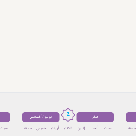
2
صفر
يوليو / أغسطس
معة
سبت
أحد
إثنين
ثلاثاء
أربعاء
خميس
جمعة
سبت