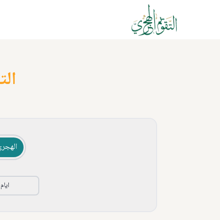
الت
الهجري
ايام