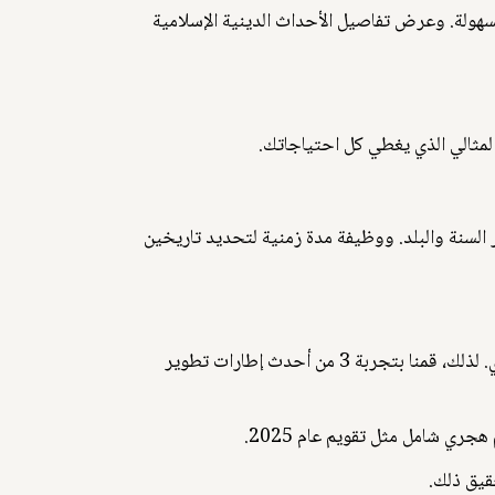
يد واختيار أي تاريخ هجري بسهولة. وعرض تفاصيل الأحداث الدينية الإسلامية
مثالي الذي يغطي كل احتياجاتك.
سدلة لاختيار السنة والبلد. ووظيفة مدة زمنية لتحديد تاريخين
نسعى لتقديم تجربة ممتازة لمستخدمينا، ونؤمن بأهمية سهولة الوصول إلى المعلومات، وخاصةً تلك المتعلقة بالتقويم الهجري. لذلك، قمنا بتجربة 3 من أحدث إطارات تطوير