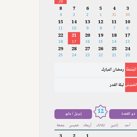
28
8
7
6
5
4
3
4
3
2
1
31
30
15
14
13
12
11
10
11
10
9
8
7
6
22
21
20
19
18
17
18
17
16
15
14
13
29
28
27
26
25
24
25
24
23
22
21
20
الجُمُعَةُ
رمضان المبارك
لخَمِيْسُ
ليلة القدر
12
ذو القعدة
إبريل / مايو
أحد
إثنين
ثلاثاء
أربعاء
خميس
جمعة
3
2
1