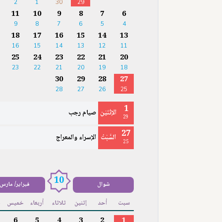
2
1
30
29
11
10
9
8
7
6
9
8
7
6
5
4
18
17
16
15
14
13
16
15
14
13
12
11
25
24
23
22
21
20
23
22
21
20
19
18
30
29
28
27
28
27
26
25
1
الإثْنَيْن
صيام رجب
29
27
السَّبْتُ
الإسراء والمعراج
25
10
شوال
فبراير/ مارس
سبت
أحد
إثنين
ثلاثاء
أربعاء
خميس
ج
6
5
4
3
2
1