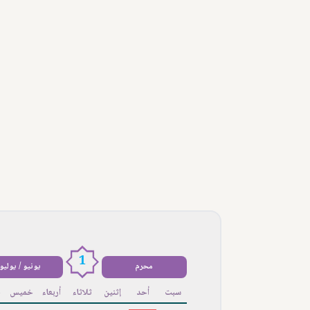
1
محرم
يونيو / يوليو
سبت
أحد
إثنين
ثلاثاء
أربعاء
خميس
ج