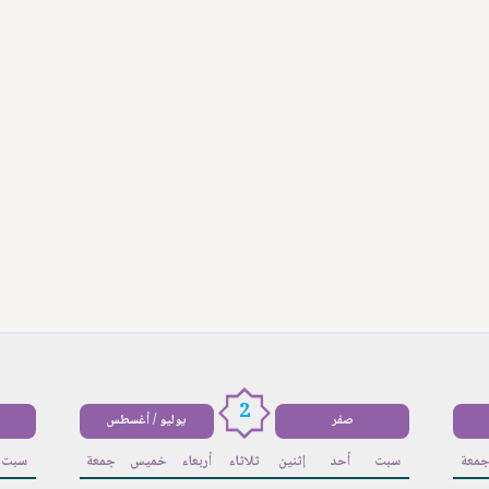
2
صفر
يوليو / أغسطس
معة
سبت
أحد
إثنين
ثلاثاء
أربعاء
خميس
جمعة
سبت