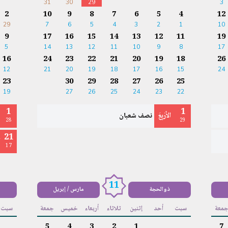
31
30
29
3
2
10
9
8
7
6
5
4
12
29
7
6
5
4
3
2
1
10
9
17
16
15
14
13
12
11
19
5
14
13
12
11
10
9
8
17
16
24
23
22
21
20
19
18
26
12
21
20
19
18
17
16
15
24
23
30
29
28
27
26
25
19
27
26
25
24
23
22
1
1
الأَرْبِعَ
نصف شعبان
28
29
21
ا
17
11
ذوالحجة
مارس / إبريل
معة
سبت
أحد
إثنين
ثلاثاء
أربعاء
خميس
جمعة
سبت
5
4
3
2
1
7