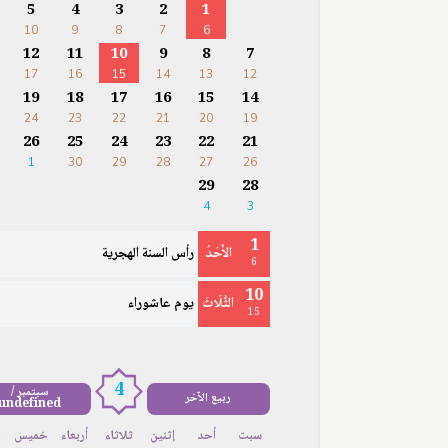
5
4
3
2
1
10
9
8
7
6
12
11
10
9
8
7
17
16
15
14
13
12
19
18
17
16
15
14
24
23
22
21
20
19
26
25
24
23
22
21
1
30
29
28
27
26
29
28
4
3
1
الأَحَدُ
رأس السنة الهجرية
6
10
الثُّلَاثَ
يوم عاشوراء
15
4
سبتمبر /
ربيع الآخر
undefined
سبت
أحد
إثنين
ثلاثاء
أربعاء
خميس
ج