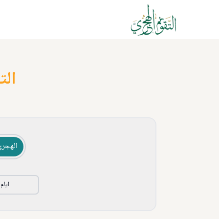
الت
الهجري
ايام