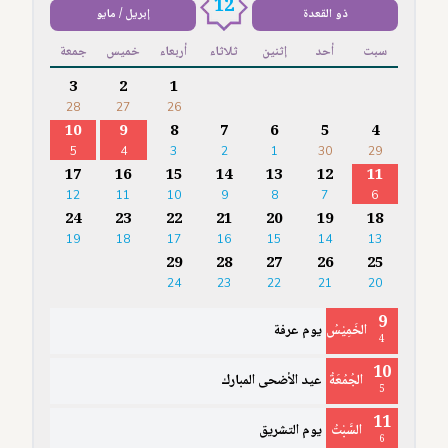
12
ذو القعدة
إبريل / مايو
سبت
أحد
إثنين
ثلاثاء
أربعاء
خميس
جمعة
3
2
1
28
27
26
10
9
8
7
6
5
4
5
4
3
2
1
30
29
17
16
15
14
13
12
11
12
11
10
9
8
7
6
24
23
22
21
20
19
18
19
18
17
16
15
14
13
29
28
27
26
25
24
23
22
21
20
9
الخَمِيْسُ
يوم عرفة
4
10
الجُمُعَةُ
عيد الأضحى المبارك
5
11
السَّبْتُ
يوم التشريق
6