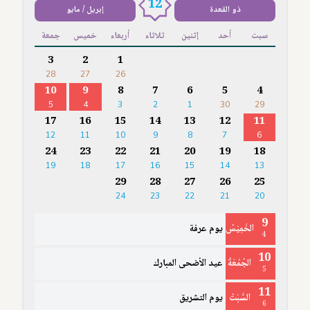
12
ذو القعدة
إبريل / مايو
سبت
أحد
إثنين
ثلاثاء
أربعاء
خميس
جمعة
3
2
1
28
27
26
10
9
8
7
6
5
4
5
4
3
2
1
30
29
17
16
15
14
13
12
11
12
11
10
9
8
7
6
24
23
22
21
20
19
18
19
18
17
16
15
14
13
29
28
27
26
25
24
23
22
21
20
9
الخَمِيْسُ
يوم عرفة
4
10
الجُمُعَةُ
عيد الأضحى المبارك
5
11
السَّبْتُ
يوم التشريق
6