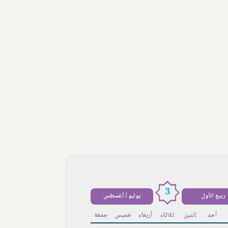
3
ربيع الأول
يوليو / أغسطس
أحد
إثنين
ثلاثاء
أربعاء
خميس
جمعة