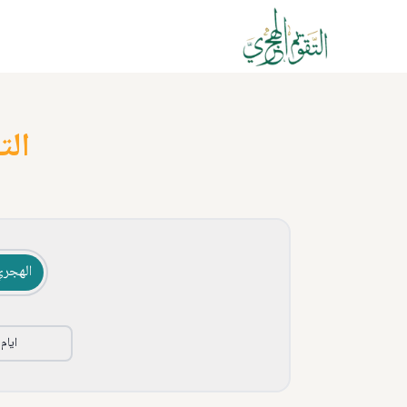
الت
الهجري
ايام