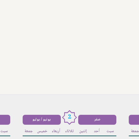
2
صفر
يونيو / يوليو
معة
سبت
أحد
إثنين
ثلاثاء
أربعاء
خميس
جمعة
سبت