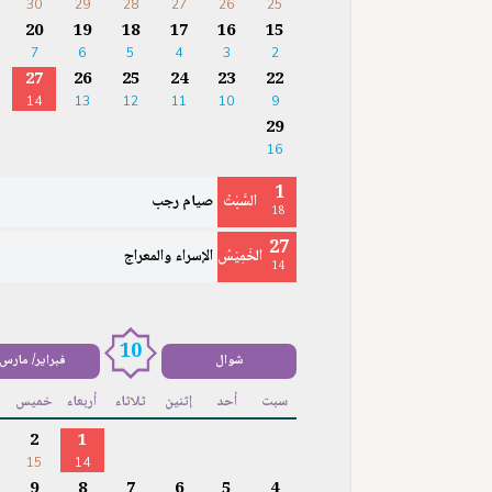
30
29
28
27
26
25
20
19
18
17
16
15
7
6
5
4
3
2
27
26
25
24
23
22
14
13
12
11
10
9
29
16
1
السَّبْتُ
صيام رجب
18
27
الخَمِيْسُ
الإسراء والمعراج
14
10
شوال
فبراير/ مارس
سبت
أحد
إثنين
ثلاثاء
أربعاء
خميس
ج
2
1
15
14
9
8
7
6
5
4