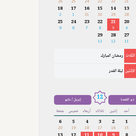
26
25
24
23
22
21
18
17
16
15
14
13
2
1
31
30
29
28
25
24
23
22
21
20
9
8
7
6
5
4
29
28
27
13
12
11
الثُّلَاثَ
رمضان المبارك
الإثْنَيْن
ليلة القدر
12
ذو القعدة
إبريل / مايو
أحد
إثنين
ثلاثاء
أربعاء
خميس
جمعة
6
5
4
3
2
1
20
19
18
17
16
15
13
12
11
10
9
8