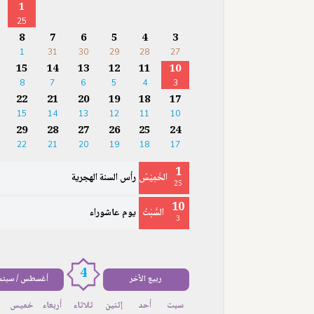
1
25
8
7
6
5
4
3
1
31
30
29
28
27
15
14
13
12
11
10
8
7
6
5
4
3
22
21
20
19
18
17
15
14
13
12
11
10
29
28
27
26
25
24
22
21
20
19
18
17
1
الخَمِيْسُ
رأس السنة الهجرية
25
10
السَّبْتُ
يوم عاشوراء
3
4
ربيع الآخر
أغسطس / سبتمب
سبت
أحد
إثنين
ثلاثاء
أربعاء
خميس
ج