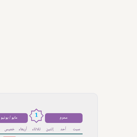
1
محرم
مايو / يونيو
سبت
أحد
إثنين
ثلاثاء
أربعاء
خميس
ج