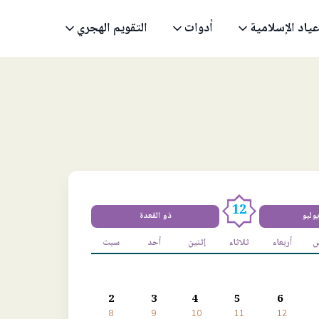
عياد الإسلامية
أدوات
التقويم الهجري
12
يوليو
ذو القعدة
س
أربعاء
ثلاثاء
إثنين
أحد
سبت
2
3
4
5
6
8
9
10
11
12