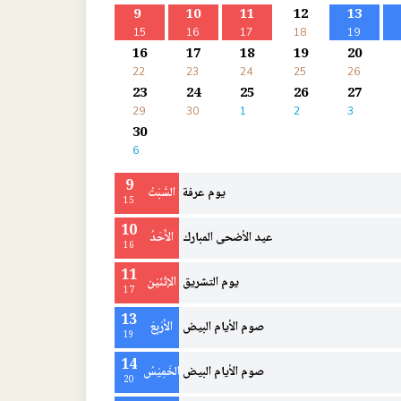
9
10
11
12
13
15
16
17
18
19
16
17
18
19
20
22
23
24
25
26
23
24
25
26
27
29
30
1
2
3
30
6
9
يوم عرفة
السَّبْتُ
15
10
عيد الأضحى المبارك
الأَحَدُ
16
11
يوم التشريق
الإثْنَيْن
17
13
صوم الأيام البيض
الأَرْبِعَ
19
14
صوم الأيام البيض
الخَمِيْسُ
20