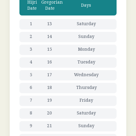
Hijri
Gregorian
Days
Date
Date
1
13
Saturday
2
14
Sunday
3
15
Monday
4
16
Tuesday
5
17
Wednesday
6
18
Thursday
7
19
Friday
8
20
Saturday
9
21
Sunday