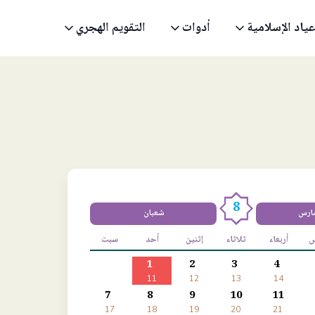
عياد الإسلامية
أدوات
التقويم الهجري
8
مارس
شعبان
س
أربعاء
ثلاثاء
إثنين
أحد
سبت
1
2
3
4
11
12
13
14
7
8
9
10
11
17
18
19
20
21