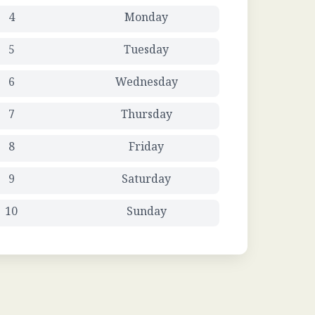
4
Monday
5
Tuesday
6
Wednesday
7
Thursday
8
Friday
9
Saturday
10
Sunday