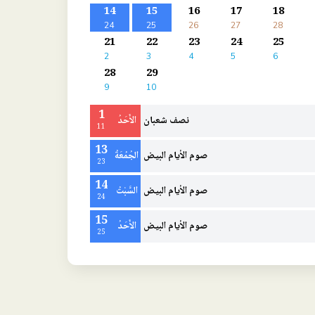
14
15
16
17
18
24
25
26
27
28
21
22
23
24
25
2
3
4
5
6
28
29
9
10
1
نصف شعبان
الأَحَدُ
11
13
صوم الأيام البيض
الجُمُعَةُ
23
14
صوم الأيام البيض
السَّبْتُ
24
15
صوم الأيام البيض
الأَحَدُ
25