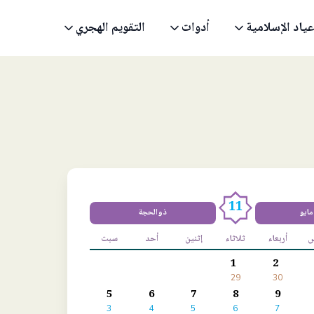
عياد الإسلامية
أدوات
التقويم الهجري
11
مايو
ذوالحجة
س
أربعاء
ثلاثاء
إثنين
أحد
سبت
1
2
29
30
5
6
7
8
9
3
4
5
6
7