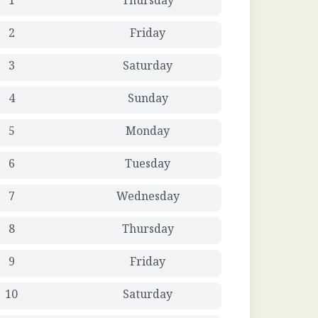
1
Thursday
2
Friday
3
Saturday
4
Sunday
5
Monday
6
Tuesday
7
Wednesday
8
Thursday
9
Friday
10
Saturday