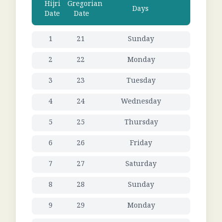
Hijri
Gregorian
Days
Date
Date
1
21
Sunday
2
22
Monday
3
23
Tuesday
4
24
Wednesday
5
25
Thursday
6
26
Friday
7
27
Saturday
8
28
Sunday
9
29
Monday