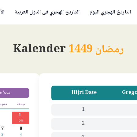
التاريخ الهجري اليوم
التاريخ الهجري فى الدول العربية
الأ
رمضان 1449
Kalender
Hijri Date
Grego
يناير/ ف
جمعة
خمي
1
1
28
2
7
8
3
4