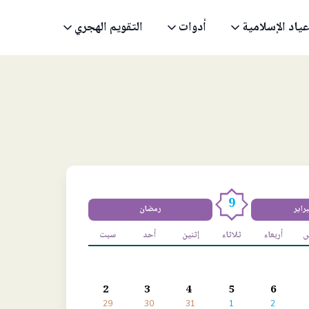
عياد الإسلامية
أدوات
التقويم الهجري
9
براير
رمضان
س
أربعاء
ثلاثاء
إثنين
أحد
سبت
2
3
4
5
6
29
30
31
1
2