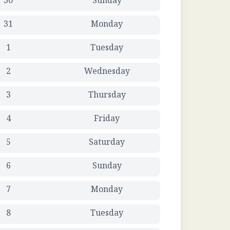
30
Sunday
31
Monday
1
Tuesday
2
Wednesday
3
Thursday
4
Friday
5
Saturday
6
Sunday
7
Monday
8
Tuesday