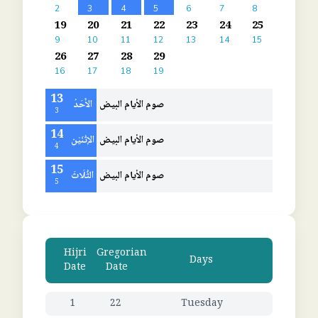
2
3
4
5
6
7
8
19
20
21
22
23
24
25
9
10
11
12
13
14
15
26
27
28
29
16
17
18
19
13
صوم الأيام البيض
الأَحَدُ
3
14
صوم الأيام البيض
الإثْنَيْن
4
15
صوم الأيام البيض
الثُّلَاثَ
5
Hijri
Gregorian
Days
Date
Date
1
22
Tuesday