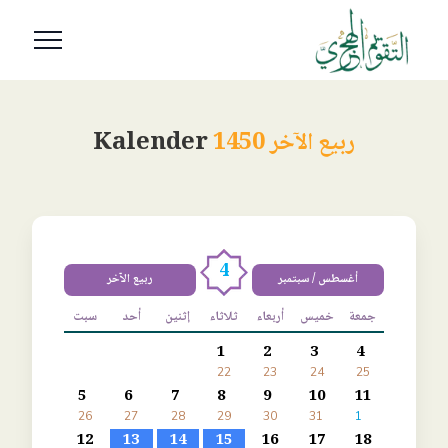
ربيع الآخر 1450
Kalender
4
أغسطس / سبتمبر
ربيع الآخر
جمعة
خميس
أربعاء
ثلاثاء
إثنين
أحد
سبت
1
2
3
4
22
23
24
25
5
6
7
8
9
10
11
26
27
28
29
30
31
1
12
13
14
15
16
17
18