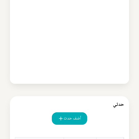
حدثي
أضف حدث