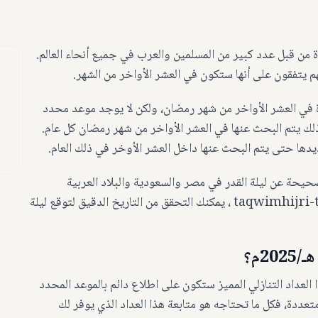
ة من قبل عدد كبير من المسلمين والعرب في جميع أنحاء العالم.
نهم يتفقون على أنها ستكون في العشر الأواخر من الشهر.
في العشر الأواخر من شهر رمضان، ولكن لا يوجد موعد محدد
لذلك يتم البحث عنها في العشر الأواخر من شهر رمضان كل عام.
يحة عن ليلة القدر في مصر والسعودية والبلاد العربية
والأسلامية. ومن خلال استخدام بوابة التقويم الهجري taqwimhijri-two ، يمكنك التحقق من التاريخ الدقيق لتوقع ليلة
ل عن موعد ليلة القدر في عام 2025؟ مع هذا العداد التنازلي المميز ستكون على اطلاع دائم بالموعد المحدد
تعددة، فكل ما تحتاجه هو متابعة هذا العداد الذي يوفر لك