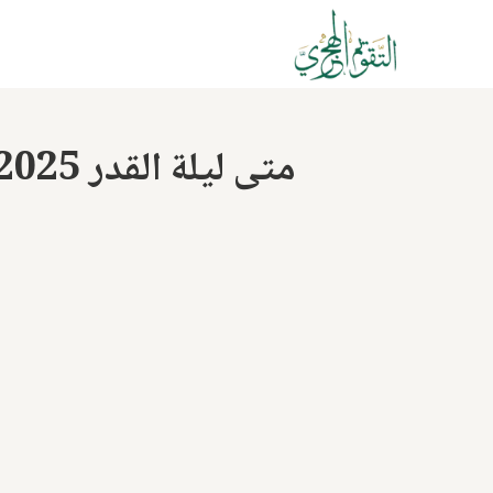
متى ليلة القدر 2025 - 1446؟ علاماتها وأوقات تحريها والدعاء المأثور فيها