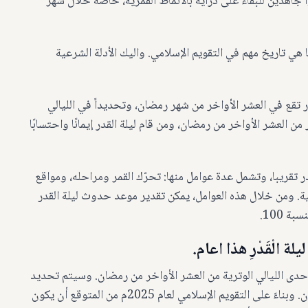
اهدين للبقاء على دراية بالأنماط القمرية، خاصة خلال شهر
ا هي تاريخ مهم في التقويم الإسلامي. واليك الأدلة الشرعية
قدر تقع في العشر الأواخر من شهر رمضان، وتحديداً في الليالي
من العشر الأواخر من رمضان، ومن قام ليلة القدر إيمانًا واحتسابًا
قدر تقريبا، وتشمل عدة عوامل منها: تحرّك القمر ومراحله، ومواقع
كية. ومن خلال هذه العوامل، يمكن تقدير موعد حدوث ليلة القدر
 100.
ة الْقَدْرِ هذا اعام.
 ليلة القدر في إحدى الليالي الوترية من العشر الأواخر من رمضان. وسيتم تحديد
التاريخ الدقيق من خلال رؤية الهلال وتاريخ بدء شهر رمضان. وبناءً على التقويم الإسلامي لعام 2025م من المتوقع أن يكون