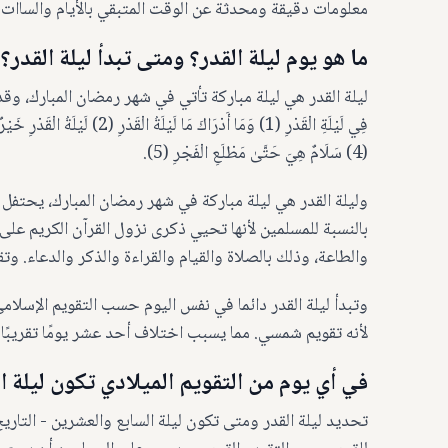
معلومات دقيقة ومحدثة عن الوقت المتبقي بالأيام والساات و
ما هو يوم ليلة القدر؟ ومتى تبدأ ليلة القدر؟
ليلة القدر هي ليلة مباركة تأتي في شهر رمضان المبارك، وقد ذكرها
(4) سَلَامٌ هِيَ حَتَّىٰ مَطْلَعِ الْفَجْرِ (5).
وليلة القدر هي ليلة مباركة في شهر رمضان المبارك، يحتفل 
بالنسبة للمسلمين لأنها تحيي ذكرى نزول القرآن الكريم على
والطاعة، وذلك بالصلاة والقيام والقراءة والذكر والدعاء. وت
وتبدأ لیلة القدر دائما في نفس اليوم حسب التقويم الإسلامي
لأنه تقويم شمسي. مما يسبب اختلاف أحد عشر يومًا تقريبًا 
في أي يوم من التقويم الميلادي تكون ليلة القدر 
تحديد ليلة القدر ومتى تكون ليلة السابع والعشرين - التاري