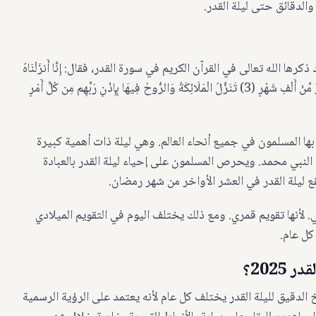
الدقائق حتى ليلة القدر.
 الله تعالى في القرآن الكريم في سورة القدر، فقال: إِنَّا أَنزَلْنَاهُ
فِي لَيْلَةِ الْقَدْرِ (1) وَمَا أَدْرَاكَ مَا لَيْلَةُ الْقَدْرِ (2) لَيْلَةُ الْقَدْرِ خَيْرٌ مِّنْ أَلْفِ شَهْرٍ (3) تَنَزَّلُ الْمَلَائِكَةُ وَالرُّوحُ فِيهَا بِإِذْنِ رَبِّهِم مِن كُلِّ أَمْرٍ
بها المسلمون في جميع أنحاء العالم. وهي ليلة ذات أهمية كبيرة
 النبي محمد. ويحرص المسلمون على إحياء ليلة القدر بالعبادة
قع ليلة القدر في العشر الأواخر من شهر رمضان.
. لأنها تقويم قمري. ومع ذلك يختلف اليوم في التقويم الميلادي
كل عام.
2025؟
خ الدقيق لليلة القدر يختلف كل عام لأنه يعتمد على الرؤية الرسمية