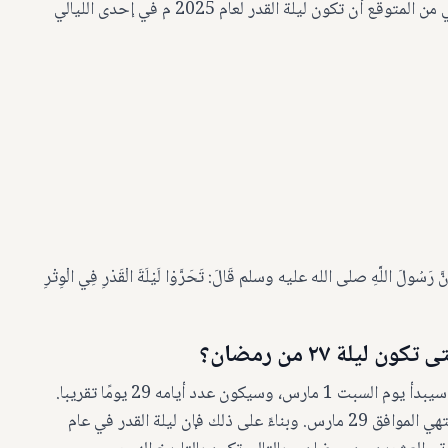
شهر رمضان في يوم السبت الموافق 1 مارس تقريبًا. وبالتالي من المتوقع أن تكون ليلة القدر لعام 2025 م في إحدى الليالي
لَ اللَّهِ صلى الله عليه وسلم قَالَ: تَحَرَّوْا لَيْلَةَ الْقَدْرِ فِي الْوِتْرِ
لة ٢٧ من رمضان؟
وفقًا للحسابات الفلكية فإن شهر رمضان المبارك لعام 2025 سيبدأ يوم السبت 1 مارس، وسيكون عدد أيامه 29 يومًا تقريبا.
وعليه فإن العشر الأواخر من رمضان ستبدأ 20 مارس، وسنتهي الموافق 29 مارس. وبناءً على ذلك فإن ليلة القدر في عام