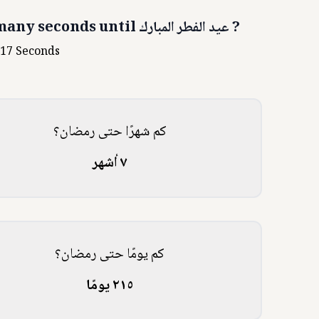
?
عيد الفطر المبارك
any seconds until
318
Seconds
كم شهرًا حتى رمضان؟
٧ أشهر
كم يومًا حتى رمضان؟
٢١٥ يومًا