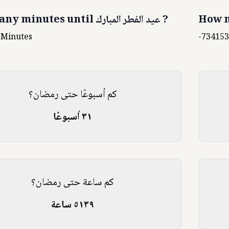
How m
?
عيد الفطر المبارك
ny minutes until
Minutes
-73415
كم أسبوعًا حتى رمضان؟
٣١ أسبوعًا
كم ساعة حتى رمضان؟
٥١٣٩ ساعة