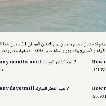
هناك 214 يومًا متبقيًا حتى رمضان. في عام 2024، سيتم الاحتفال بصوم رمضان يوم الاثنين المواف
 الأيام والأسابيع والشهور والساعات والدقائق المتبقية حتى رمضان
How m
?
عيد الفطر المبارك
ny months until
hs
-121
We
How m
?
عيد الفطر المبارك
ny days until
s
-20393