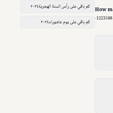
كم باقي على رأس السنة الهجرية٢٠٢٤
How ma
-1223588
كم باقي على يوم عاشوراء٢٠٢٤