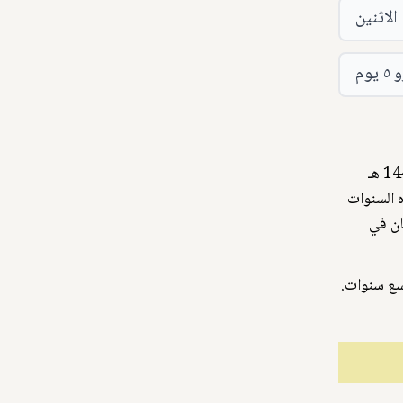
الاثنين
يوجد تقرير من الدكتور ياسر عبد الهادي أستاذ معمل أبحاث الشمس بالمعهد القومي للبحوث الفلكية، إنه اعتبارًا من السنة القادمة 1445 هـ
ذه السنوات
ان في
2032 م، وسيستمر هناك لمدة تسع سنوات.