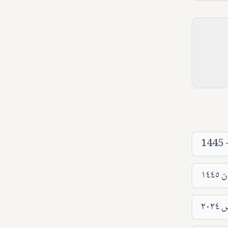
1445 
١٤٤