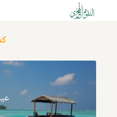
كم
عيد