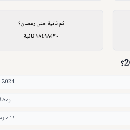
كم ثانية حتى رمضان؟
١٨٤٩٨٥٣٠ ثانية
- 2024
رمضان ٥
١١ مارس ٢٠٢٤