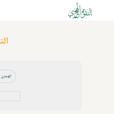
الت
الهجري ا