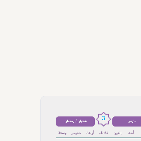
3
مارس
شعبان / رمضان
أحد
إثنين
ثلاثاء
أربعاء
خميس
جمعة