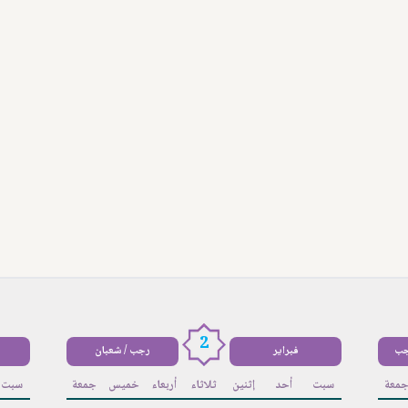
2
جب
فبراير
رجب / شعبان
معة
سبت
أحد
إثنين
ثلاثاء
أربعاء
خميس
جمعة
سبت