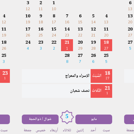
3
2
1
6
12
11
10
13
4
10
9
8
7
6
5
4
13
12
19
18
17
16
15
14
13
20
11
17
16
15
14
13
12
11
20
19
26
25
24
23
22
21
20
27
18
24
23
22
21
20
19
18
27
26
4
3
2
1
29
28
27
5
25
28
27
26
25
3
8
7
6
5
23
18
السَّبْتُ
الإسراء والمعراج
ا
1
27
21
الثُّلَاثَ
نصف شعبان
1
5
مايو
شوال / ذوالحجة
معة
سبت
أحد
إثنين
ثلاثاء
أربعاء
خميس
جمعة
سبت