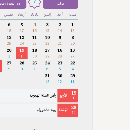
7
يوليو
ذو القعدة / مح
سبت
أحد
إثنين
ثلاثاء
أربعاء
خميس
ج
6
5
4
3
2
1
18
17
16
15
14
13
13
12
11
10
9
8
25
24
23
22
21
20
20
19
18
17
16
15
2
1
30
29
28
27
27
26
25
24
23
22
9
8
7
6
5
4
31
30
29
13
12
11
19
الأَرْبِعَ
رأس السنة الهجرية
1
28
الجُمُعَةُ
يوم عاشوراء
10