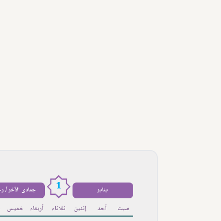
1
يناير
جمادى الآخر / ر
سبت
أحد
إثنين
ثلاثاء
أربعاء
خميس
ج