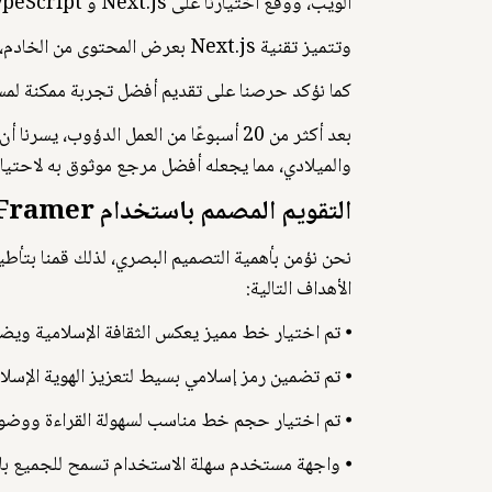
الويب، ووقع اختيارنا على Next.js و TypeScript.
وتتميز تقنية Next.js بعرض المحتوى من الخادم، مما يضمن سرعة تحميل الصفحة، وهو أمر بالغ الأهمية عند عرض تقويم هجري شامل مثل تقويم عام 2025.
كما نؤكد حرصنا على تقديم أفضل تجربة ممكنة لمستخدمينا، ونثق أن تقنية Next.js
بعد أكثر من 20 أسبوعًا من العمل الدؤوب
والميلادي، مما يجعله أفضل مرجع موثوق به لاحتيا
التقويم المصمم باستخدام Framer
الأهداف التالية:
⦁ تم اختيار خط مميز يعكس الثقافة الإسلامية ويضف
⦁ تم تضمين رمز إسلامي بسيط لتعزيز الهوية الإسلام
⦁ تم اختيار حجم خط مناسب لسهولة القراءة ووضوح
⦁ واجهة مستخدم سهلة الاستخدام تسمح للجميع بال