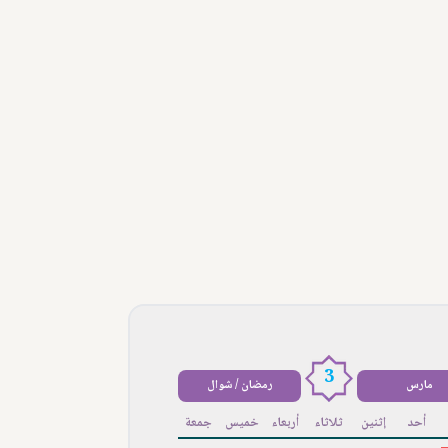
3
مارس
رمضان / شوال
أحد
إثنين
ثلاثاء
أربعاء
خميس
جمعة