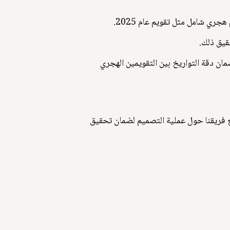
قة لضمان دقة التواريخ بين التقويمين الهجري
 بإطار جميل. وقد جرت منقاشات مكثفة مع فريقنا حول عملية التصميم لضمان تحقيق