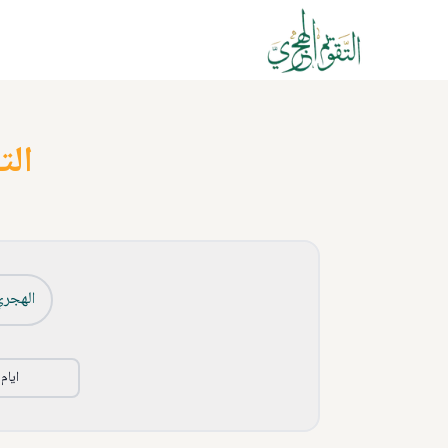
الت
الهجري
ايام