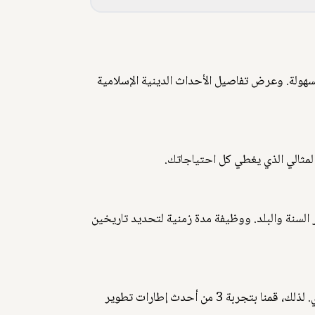
يد واختيار أي تاريخ هجري بسهولة. وعرض تفاصيل الأحداث الدينية الإسلامية
مثالي الذي يغطي كل احتياجاتك.
سدلة لاختيار السنة والبلد. ووظيفة مدة زمنية لتحديد تاريخين
نسعى لتقديم تجربة ممتازة لمستخدمينا، ونؤمن بأهمية سهولة الوصول إلى المعلومات، وخاصةً تلك المتعلقة بالتقويم الهجري. لذلك، قمنا بتجربة 3 من أحدث إطارات تطوير