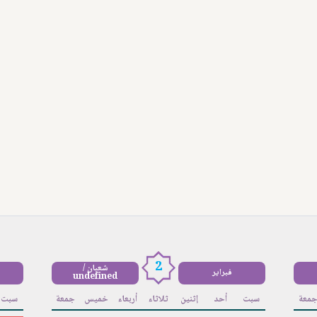
2
شعبان /
فبراير
undefined
معة
سبت
أحد
إثنين
ثلاثاء
أربعاء
خميس
جمعة
سبت