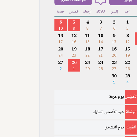
يونيو
ذو القعدة / محرم
أحد
إثنين
ثلاثاء
أربعاء
خميس
جمعة
6
5
4
3
2
1
10
9
8
7
6
5
13
12
11
10
9
8
17
16
15
14
13
12
20
19
18
17
16
15
24
23
22
21
20
19
27
26
25
24
23
22
2
1
29
28
27
26
30
29
5
4
لخَمِيْسُ
يوم عرفة
الجُمُعَةُ
عيد الأضحى المبارك
السَّبْتُ
يوم التشريق