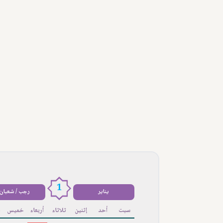
1
يناير
رجب / شعبان
سبت
أحد
إثنين
ثلاثاء
أربعاء
خميس
ج