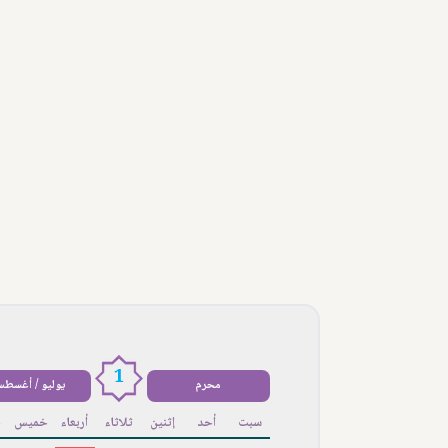
1
محرم
يوليو / أغسط
سبت
أحد
إثنين
ثلاثاء
أربعاء
خميس
ج