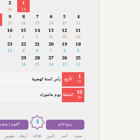
2
1
20
19
9
8
7
6
5
4
27
26
25
24
23
22
16
15
14
13
12
11
3
2
1
31
30
29
23
22
21
20
19
18
10
9
8
7
6
5
29
28
27
26
25
16
15
14
13
12
1
الأَرْبِعَ
رأس السنة الهجرية
19
10
الجُمُعَةُ
يوم عاشوراء
28
4
ربيع الآخر
أكتوبر / نوفمب
سبت
أحد
إثنين
ثلاثاء
أربعاء
خميس
ج