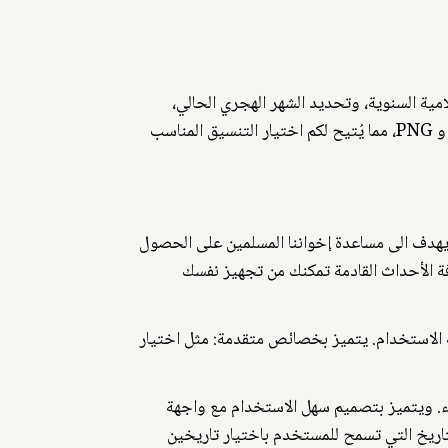
لأعياد الإسلامية السنوية، وتحديد الشهر الهجري الحالي،
وعرض التاريخ الدقيق للأحداث. ومعرفة مدة الأيام في كل شهر مع إمكانية تحميله أو طباعته بتنسيقات مختلفة مثل PDF و PNG، مما يُتيح لكم اختيار التنسيق المناسب
ودقيقة حول التاريخ الإسلامي. يهدف الى مساعدة إخواننا المسلمين على الحصول
فة الأحداث القادمة تمكنك من تجهيز نفسك
لاستخدام. يتميز بخصائص متقدمة: مثل اختيار
قة عالية بدون أى أخطاء. ويتميز بتصميم سهل الاستخدام مع واجهة
20 وينتهي في 30 ذو الحجة 1445. ونوفر لكم وظيفة مدة التاريخ التي تسمح للمستخدم باختيار تاريخين