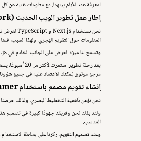
لمعرفة عدد الأيام بينهما. مع معلومات غنية عن كل
إطار عمل تطوير الويب الحديث (Framework).
المعلومات حول التقويم الهجري. ولهذا السبب، قمنا بتجربة 3 من أحدث إطارات تطوير الويب واخترنا Next.js و TypeScript لبناء تقويمن
وتسمح لنا ميزة العرض على الجانب الخادم في Next.js بعرض التقويم بسرعة فائقة، مما يمنحك تجربة سلسة وخالية من الانتظار
بعد رحلة تطوير ا
مرجع موثوق يُمكنك الاعتماد عليه في جميع شؤونك
إنشاء تقويم مصمم باستخدام Framer.
نحن نؤمن بأهمية التخطيط البصري، ولذلك حرصنا على تأطير ه
ولقد بذلنا نحن وفريقنا جهودًا كبيرة في تصميم هذ
المناسب.