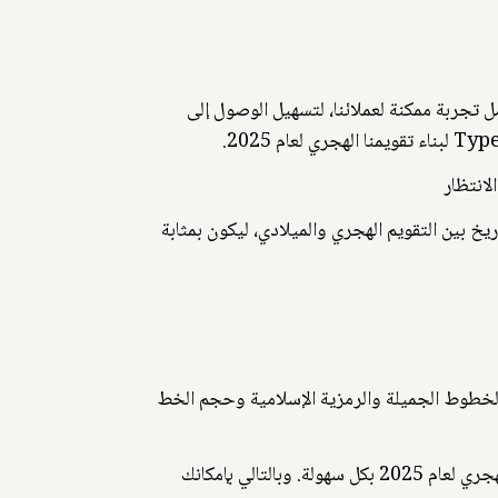
ل لعام 2025.. نحن نسعى جاهدين لتقديم أفضل تجربة ممكنة لعملائنا، لتسهيل الوصول إلى
ي تحويل التاريخ بين التقويم الهجري والميلادي، ليكون بمثابة
 الخطوط الجميلة والرمزية الإسلامية وحجم الخط
وعند تصميم التقويم، ركزنا على بساطة الاستخدام، فكان واجهة المستخدم سهلة التنقل ، حيث يسمح لك بتصفح التقويم الهجري لعام 2025 بكل سهولة. وبالتالي بإمكانك