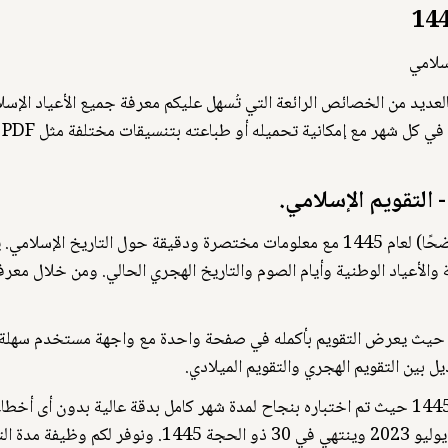
تروني شامل لعام 1445 هـ يتميز بالعديد من الخصائص الرائعة التي تُسهل عليكم معرفة جميع ا
نقدم لك تقويمًا هجريًا سهل الاستخدام (بسيطًا وواضحًا) لعام 1445 مع معلومات مختصرة 
والأعياد الوطنية وأيام الصوم والتاريخ الهجري الحالي. ومن خلال معر
حيث يعرض التقويم بأكمله في صفحة واحدة مع واجهة مستخدم سهلة ا
ل بين التقويم الهجري والتقويم الميلادي.
يسعدنا أن نعلن عن إصدار تقويم هجري مثالي لعام 1445 حيث تم اختباره بنجاح لمدة شهر كامل بد
واضحة. ويبدأ التقويم من يوم 1 محرم الموافق 19 يوليو 23