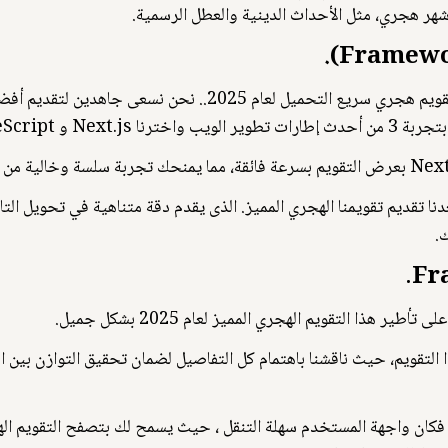
 شهر هجري، مثل الأحداث الدينية والعطل الرسمية.
نحن نستخدام Next.js و TypeScript لعرض تقويم هجري سريع التحمي
ا الهجري لعام 2025.
ستمرت لأكثر من 20 أسبوعًا، يسعدنا تقديم تقويمنا الهجري المميز. الذى يقدم دقة متناهية ف
.
ذا التقويم الهجري المميز لعام 2025 بشكل جميل.
ا التقويم، حيث ناقشنا باهتمام كل التفاصيل لضمان تحقيق التوازن بين