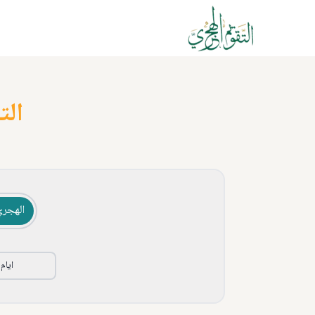
الت
الهجري
ايام