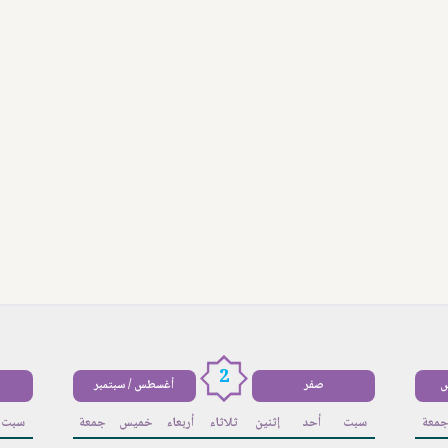
2
س
صفر
أغسطس / سبتمبر
معة
سبت
أحد
إثنين
ثلاثاء
أربعاء
خميس
جمعة
سبت