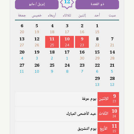
12
ذو القعدة
إبريل / مايو
سبت
أحد
إثنين
ثلاثاء
أربعاء
خميس
جمعة
6
5
4
3
2
1
20
19
18
17
16
15
13
12
11
10
9
8
7
27
26
25
24
23
22
21
20
19
18
17
16
15
14
4
3
2
1
30
29
28
27
26
25
24
23
22
21
11
10
9
8
7
6
5
29
28
13
12
9
الإثْنَيْن
يوم عرفة
23
10
الثُّلَاثَ
عيد الأضحى المبارك
24
11
الأَرْبِعَ
يوم التشريق
25